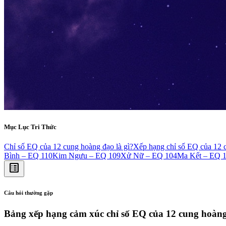
Mục Lục Tri Thức
Chỉ số EQ của 12 cung hoàng đạo là gì?
Xếp hạng chỉ số EQ của 12 
Bình – EQ 110
Kim Ngưu – EQ 109
Xử Nữ – EQ 104
Ma Kết – EQ 
list_alt
Câu hỏi thường gặp
Bảng xếp hạng cảm xúc chỉ số EQ của 12 cung hoàn