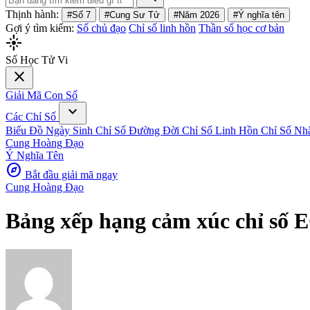
Thịnh hành:
#Số 7
#Cung Sư Tử
#Năm 2026
#Ý nghĩa tên
Gợi ý tìm kiếm:
Số chủ đạo
Chỉ số linh hồn
Thần số học cơ bản
flare
Số Học Tử Vi
close
Giải Mã Con Số
expand_more
Các Chỉ Số
Biểu Đồ Ngày Sinh
Chỉ Số Đường Đời
Chỉ Số Linh Hồn
Chỉ Số Nh
Cung Hoàng Đạo
Ý Nghĩa Tên
explore
Bắt đầu giải mã ngay
Cung Hoàng Đạo
Bảng xếp hạng cảm xúc chỉ số 