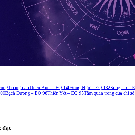
cung hoàng đạo
Thiên Bình – EQ 140
Song Ngư – EQ 132
Song Tử – 
100
Bạch Dương – EQ 98
Thiên Yết – EQ 95
Tầm quan trọng của chỉ s
g đạo