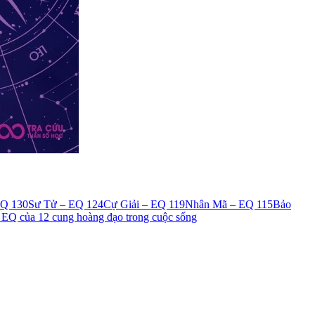
EQ 130
Sư Tử – EQ 124
Cự Giải – EQ 119
Nhân Mã – EQ 115
Bảo
ố EQ của 12 cung hoàng đạo trong cuộc sống