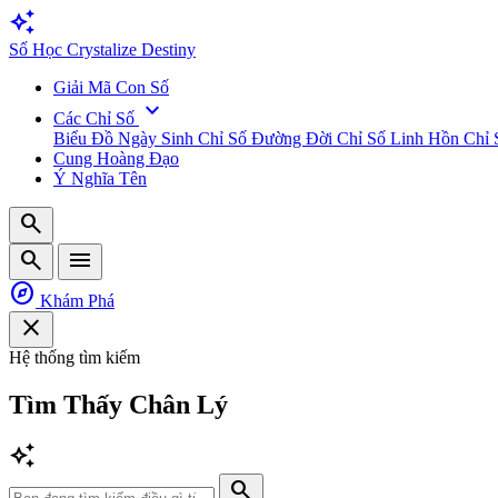
auto_awesome
Số
Học
Crystalize Destiny
Giải Mã Con Số
expand_more
Các Chỉ Số
Biểu Đồ Ngày Sinh
Chỉ Số Đường Đời
Chỉ Số Linh Hồn
Chỉ 
Cung Hoàng Đạo
Ý Nghĩa Tên
search
search
menu
explore
Khám Phá
close
Hệ thống tìm kiếm
Tìm Thấy
Chân Lý
auto_awesome
search