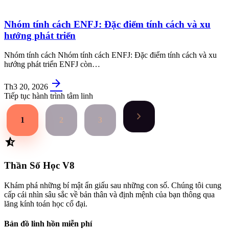
Nhóm tính cách ENFJ: Đặc điểm tính cách và xu
hướng phát triển
Nhóm tính cách Nhóm tính cách ENFJ: Đặc điểm tính cách và xu
hướng phát triển ENFJ còn…
arrow_forward
Th3 20, 2026
Tiếp tục hành trình tâm linh
chevron_right
1
2
3
star_half
Thần Số Học
V8
Khám phá những bí mật ẩn giấu sau những con số. Chúng tôi cung
cấp cái nhìn sâu sắc về bản thân và định mệnh của bạn thông qua
lăng kính toán học cổ đại.
Bản đồ linh hồn miễn phí