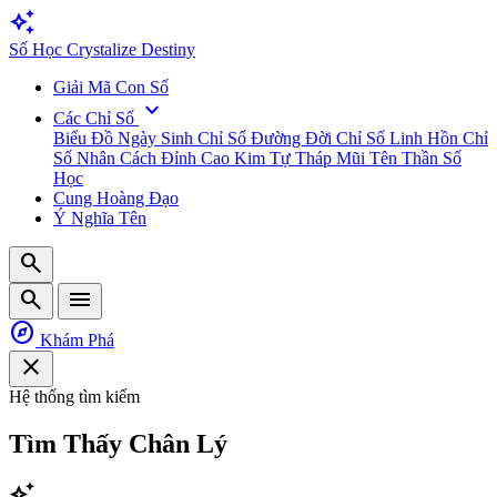
auto_awesome
Số
Học
Crystalize Destiny
Giải Mã Con Số
expand_more
Các Chỉ Số
Biểu Đồ Ngày Sinh
Chỉ Số Đường Đời
Chỉ Số Linh Hồn
Chỉ
Số Nhân Cách
Đỉnh Cao Kim Tự Tháp
Mũi Tên Thần Số
Học
Cung Hoàng Đạo
Ý Nghĩa Tên
search
search
menu
explore
Khám Phá
close
Hệ thống tìm kiếm
Tìm Thấy
Chân Lý
auto_awesome