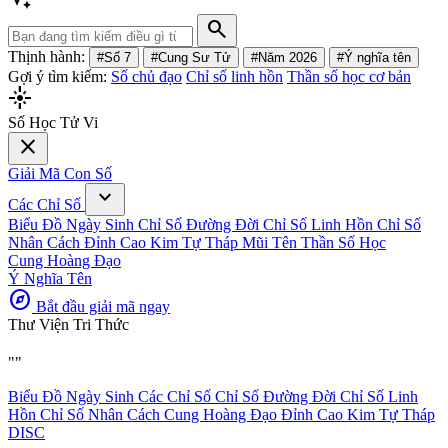
search
Thịnh hành:
#Số 7
#Cung Sư Tử
#Năm 2026
#Ý nghĩa tên
Gợi ý tìm kiếm:
Số chủ đạo
Chỉ số linh hồn
Thần số học cơ bản
flare
Số Học Tử Vi
close
Giải Mã Con Số
expand_more
Các Chỉ Số
Biểu Đồ Ngày Sinh
Chỉ Số Đường Đời
Chỉ Số Linh Hồn
Chỉ Số
Nhân Cách
Đỉnh Cao Kim Tự Tháp
Mũi Tên Thần Số Học
Cung Hoàng Đạo
Ý Nghĩa Tên
explore
Bắt đầu giải mã ngay
Thư Viện Tri Thức
""
Biểu Đồ Ngày Sinh
Các Chỉ Số
Chỉ Số Đường Đời
Chỉ Số Linh
Hồn
Chỉ Số Nhân Cách
Cung Hoàng Đạo
Đỉnh Cao Kim Tự Tháp
DISC