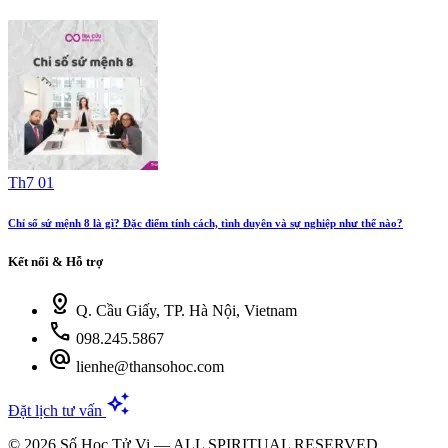
Th7 01
Chỉ số sứ mệnh 8 là gì? Đặc điểm tính cách, tình duyên và sự nghiệp như thế nào?
Kết nối & Hỗ trợ
distance
Q. Cầu Giấy, TP. Hà Nội, Vietnam
call
098.245.5867
alternate_email
lienhe@thansohoc.com
auto_awesome
Đặt lịch tư vấn
© 2026 Số Học Tử Vi — ALL SPIRITUAL RESERVED.