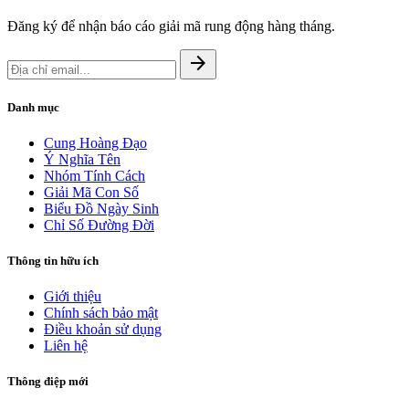
Đăng ký để nhận báo cáo giải mã rung động hàng tháng.
arrow_forward
Danh mục
Cung Hoàng Đạo
Ý Nghĩa Tên
Nhóm Tính Cách
Giải Mã Con Số
Biểu Đồ Ngày Sinh
Chỉ Số Đường Đời
Thông tin hữu ích
Giới thiệu
Chính sách bảo mật
Điều khoản sử dụng
Liên hệ
Thông điệp mới