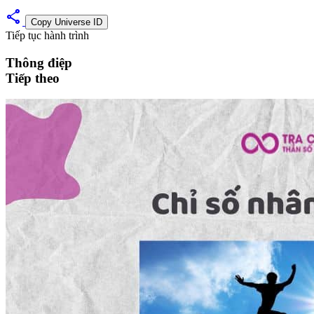
share
Copy Universe ID
Tiếp tục hành trình
Thông điệp
Tiếp theo