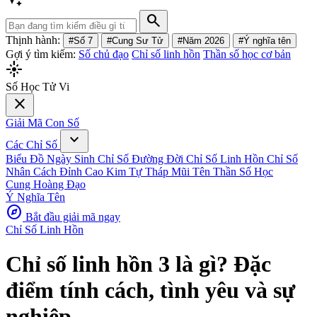
search
Thịnh hành:
#Số 7
#Cung Sư Tử
#Năm 2026
#Ý nghĩa tên
Gợi ý tìm kiếm:
Số chủ đạo
Chỉ số linh hồn
Thần số học cơ bản
flare
Số Học Tử Vi
close
Giải Mã Con Số
expand_more
Các Chỉ Số
Biểu Đồ Ngày Sinh
Chỉ Số Đường Đời
Chỉ Số Linh Hồn
Chỉ Số
Nhân Cách
Đỉnh Cao Kim Tự Tháp
Mũi Tên Thần Số Học
Cung Hoàng Đạo
Ý Nghĩa Tên
explore
Bắt đầu giải mã ngay
Chỉ Số Linh Hồn
Chỉ số linh hồn 3 là gì? Đặc
điểm tính cách, tình yêu và sự
nghiệp