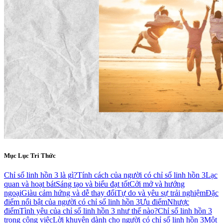
Mục Lục Tri Thức
Chỉ số linh hồn 3 là gì?
Tính cách của người có chỉ số linh hồn 3
Lạc
quan và hoạt bát
Sáng tạo và biểu đạt tốt
Cởi mở và hướng
ngoại
Giàu cảm hứng và dễ thay đổi
Tự do và yêu sự trải nghiệm
Đặc
điểm nổi bật của người có chỉ số linh hồn 3
Ưu điểm
Nhược
điểm
Tình yêu của chỉ số linh hồn 3 như thế nào?
Chỉ số linh hồn 3
trong công việc
Lời khuyên dành cho người có chỉ số linh hồn 3
Một