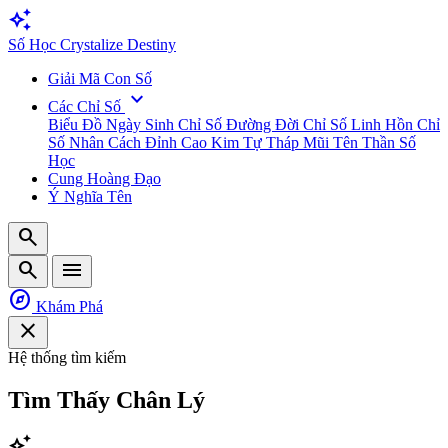
auto_awesome
Số
Học
Crystalize Destiny
Giải Mã Con Số
expand_more
Các Chỉ Số
Biểu Đồ Ngày Sinh
Chỉ Số Đường Đời
Chỉ Số Linh Hồn
Chỉ
Số Nhân Cách
Đỉnh Cao Kim Tự Tháp
Mũi Tên Thần Số
Học
Cung Hoàng Đạo
Ý Nghĩa Tên
search
search
menu
explore
Khám Phá
close
Hệ thống tìm kiếm
Tìm Thấy
Chân Lý
auto_awesome