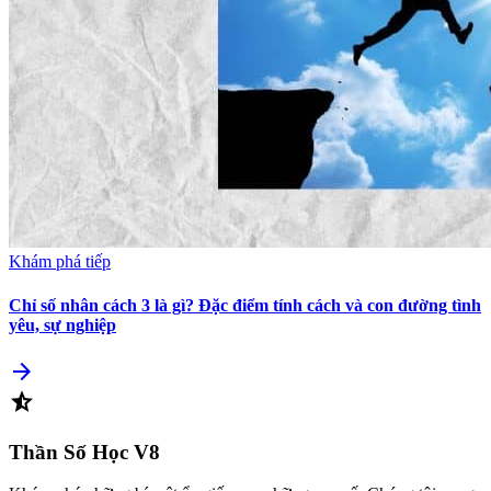
Khám phá tiếp
Chỉ số nhân cách 3 là gì? Đặc điểm tính cách và con đường tình
yêu, sự nghiệp
arrow_forward
star_half
Thần Số Học
V8