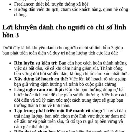
Freelancer, thiết kế, truyền thông xã hội
Hướng dẫn viên du lịch, chăm sóc khách hàng, quan hệ công
chúng.
Lời khuyên dành cho người có chỉ số linh
hồn 3
Dưới đây là lời khuyên dành cho người có chỉ số linh hồn 3 giúp
bạn phát triển toàn diện và duy trì năng lượng tích cực lâu dài:
Rèn luyện sự kiên trì:
Bạn cần học cách hoàn thành những
việc đã bắt đầu, kể cả khi cảm hứng giảm sút. Thành công
bền vững đòi hỏi sự đều đặn, không chỉ từ cảm xúc nhất thời.
Xây dựng kế hoạch cụ thể:
Việc lên kế hoạch rõ ràng giúp
bạn giữ vững định hướng và tránh bỏ cuộc giữa chừng.
Lắng nghe cảm xúc thật:
Đôi khi bạn thường dùng sự hài
hước hoặc tích cực để che giấu sự tổn thương. Việc học cách
đối diện và xử lý cảm xúc một cách trung thực sẽ giúp bạn
trưởng thành hơn về tinh thần.
Tập trung phát triển một thế mạnh rõ ràng:
Thay vì dàn
trải năng lượng, bạn nên chọn một lĩnh vực thực sự đam mê
để đầu tư và phát triển sâu, từ đó tạo ra giá trị bền vững và
cảm giác thành tựu.
Biểu đạt có chọn lọc:
Khả năng biểu đạt mạnh mẽ là điểm