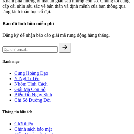
Khám phá những bí mật ẩn giấu sau những con số. Chúng tôi cung
cấp cái nhìn sâu sắc về bản thân và định mệnh của bạn thông qua
lăng kính toán học cổ đại.
Bản đồ linh hồn miễn phí
Đăng ký để nhận báo cáo giải mã rung động hàng tháng.
arrow_forward
Danh mục
Cung Hoàng Đạo
Ý Nghĩa Tên
Nhóm Tính Cách
Giải Mã Con Số
Biểu Đồ Ngày Sinh
Chỉ Số Đường Đời
Thông tin hữu ích
Giới thiệu
Chính sách bảo mật