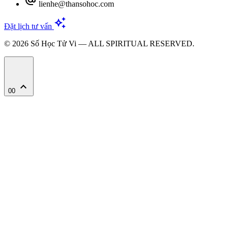
alternate_email
lienhe@thansohoc.com
auto_awesome
Đặt lịch tư vấn
© 2026 Số Học Tử Vi — ALL SPIRITUAL RESERVED.
expand_less
00