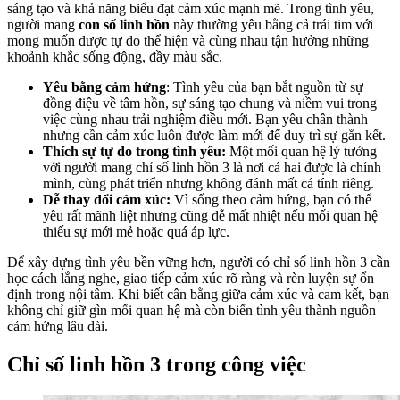
sáng tạo và khả năng biểu đạt cảm xúc mạnh mẽ. Trong tình yêu,
người mang
con số linh hồn
này thường yêu bằng cả trái tim với
mong muốn được tự do thể hiện và cùng nhau tận hưởng những
khoảnh khắc sống động, đầy màu sắc.
Yêu bằng cảm hứng
: Tình yêu của bạn bắt nguồn từ sự
đồng điệu về tâm hồn, sự sáng tạo chung và niềm vui trong
việc cùng nhau trải nghiệm điều mới. Bạn yêu chân thành
nhưng cần cảm xúc luôn được làm mới để duy trì sự gắn kết.
Thích sự tự do trong tình yêu:
Một mối quan hệ lý tưởng
với người mang chỉ số linh hồn 3 là nơi cả hai được là chính
mình, cùng phát triển nhưng không đánh mất cá tính riêng.
Dễ thay đổi cảm xúc:
Vì sống theo cảm hứng, bạn có thể
yêu rất mãnh liệt nhưng cũng dễ mất nhiệt nếu mối quan hệ
thiếu sự mới mẻ hoặc quá áp lực.
Để xây dựng tình yêu bền vững hơn, người có chỉ số linh hồn 3 cần
học cách lắng nghe, giao tiếp cảm xúc rõ ràng và rèn luyện sự ổn
định trong nội tâm. Khi biết cân bằng giữa cảm xúc và cam kết, bạn
không chỉ giữ gìn mối quan hệ mà còn biến tình yêu thành nguồn
cảm hứng lâu dài.
Chỉ số linh hồn 3 trong công việc