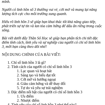
mình.
Người có linh hồn số 3 thường vui vẻ, cởi mở và mang lại năng
lượng tích cực cho môi trường xung quanh.
Hiểu rõ linh hồn 3 sẽ giúp bạn khai thác tốt khả năng giao tiếp,
phát triển sự tự tin và lan tỏa cảm hứng để dấu ấn riêng trong cuộc
sống.
Bài viết dưới đây Thần Số Học sẽ giúp bạn phân tích chi tiết đặc
điểm tính cách, tình yêu và sự nghiệp của người có chỉ số linh hồn
3, mời bạn cùng theo dõi nhé!
NỘI DUNG CHÍNH CỦA BÀI VIẾT:
Chỉ số linh hồn 3 là gì?
Tính cách của người có chỉ số linh hồn 3
Lạc quan và hoạt bát
Sáng tạo và biểu đạt tốt
Cởi mở và hướng ngoại
Giàu cảm hứng và dễ thay đổi
Tự do và yêu sự trải nghiệm
Đặc điểm nổi bật của người có chỉ số linh hồn 3
Ưu điểm
Nhược điểm
Tình yêu của chỉ số linh hồn 3 như thế nào?