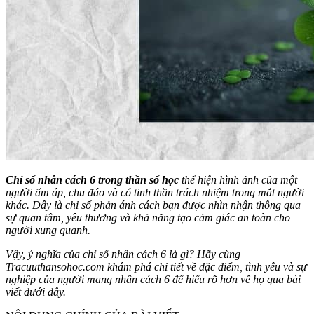
Chỉ số nhân cách 6 trong thần số học
thể hiện hình ảnh của một
người ấm áp, chu đáo và có tinh thần trách nhiệm trong mắt người
khác. Đây là chỉ số phản ánh cách bạn được nhìn nhận thông qua
sự quan tâm, yêu thương và khả năng tạo cảm giác an toàn cho
người xung quanh.
Vậy, ý nghĩa của chỉ số nhân cách 6 là gì? Hãy cùng
Tracuuthansohoc.com khám phá chi tiết về đặc điểm, tình yêu và sự
nghiệp của người mang nhân cách 6 để hiểu rõ hơn về họ qua bài
viết dưới đây.