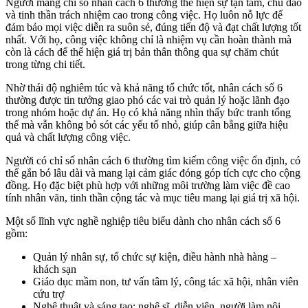
Người mang chỉ số nhân cách 6 thường thể hiện sự tận tâm, chu đáo
và tinh thần trách nhiệm cao trong công việc. Họ luôn nỗ lực để
đảm bảo mọi việc diễn ra suôn sẻ, đúng tiến độ và đạt chất lượng tốt
nhất. Với họ, công việc không chỉ là nhiệm vụ cần hoàn thành mà
còn là cách để thể hiện giá trị bản thân thông qua sự chăm chút
trong từng chi tiết.
Nhờ thái độ nghiêm túc và khả năng tổ chức tốt, nhân cách số 6
thường được tin tưởng giao phó các vai trò quản lý hoặc lãnh đạo
trong nhóm hoặc dự án. Họ có khả năng nhìn thấy bức tranh tổng
thể mà vẫn không bỏ sót các yếu tố nhỏ, giúp cân bằng giữa hiệu
quả và chất lượng công việc.
Người có chỉ số nhân cách 6 thường tìm kiếm công việc ổn định, có
thể gắn bó lâu dài và mang lại cảm giác đóng góp tích cực cho cộng
đồng. Họ đặc biệt phù hợp với những môi trường làm việc đề cao
tính nhân văn, tinh thần cộng tác và mục tiêu mang lại giá trị xã hội.
Một số lĩnh vực nghề nghiệp tiêu biểu dành cho nhân cách số 6
gồm:
Quản lý nhân sự, tổ chức sự kiện, điều hành nhà hàng –
khách sạn
Giáo dục mầm non, tư vấn tâm lý, công tác xã hội, nhân viên
cứu trợ
Nghệ thuật và sáng tạo: nghệ sĩ, diễn viên, người làm nội