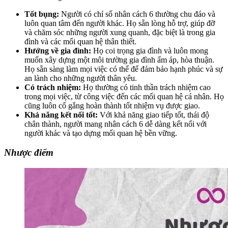
Tốt bụng:
Người có chỉ số nhân cách 6 thường chu đáo và
luôn quan tâm đến người khác. Họ sẵn lòng hỗ trợ, giúp đỡ
và chăm sóc những người xung quanh, đặc biệt là trong gia
đình và các mối quan hệ thân thiết.
Hướng về gia đình:
Họ coi trọng gia đình và luôn mong
muốn xây dựng một môi trường gia đình ấm áp, hòa thuận.
Họ sẵn sàng làm mọi việc có thể để đảm bảo hạnh phúc và sự
an lành cho những người thân yêu.
Có trách nhiệm:
Họ thường có tinh thần trách nhiệm cao
trong mọi việc, từ công việc đến các mối quan hệ cá nhân. Họ
cũng luôn cố gắng hoàn thành tốt nhiệm vụ được giao.
Khả năng kết nối tốt:
Với khả năng giao tiếp tốt, thái độ
chân thành, người mang nhân cách 6 dễ dàng kết nối với
người khác và tạo dựng mối quan hệ bền vững.
Nhược điểm