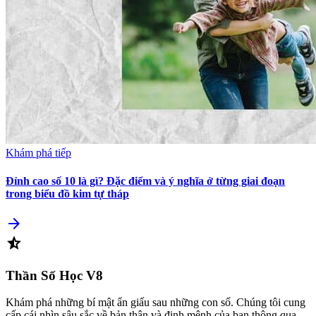
Khám phá tiếp
Đỉnh cao số 10 là gì? Đặc điểm và ý nghĩa ở từng giai đoạn
trong biểu đồ kim tự tháp
arrow_forward
star_half
Thần Số Học
V8
Khám phá những bí mật ẩn giấu sau những con số. Chúng tôi cung
cấp cái nhìn sâu sắc về bản thân và định mệnh của bạn thông qua