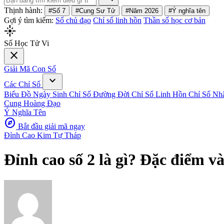
Thịnh hành:
#Số 7
#Cung Sư Tử
#Năm 2026
#Ý nghĩa tên
Gợi ý tìm kiếm:
Số chủ đạo
Chỉ số linh hồn
Thần số học cơ bản
flare
Số Học Tử Vi
close
Giải Mã Con Số
expand_more
Các Chỉ Số
Biểu Đồ Ngày Sinh
Chỉ Số Đường Đời
Chỉ Số Linh Hồn
Chỉ Số Nh
Cung Hoàng Đạo
Ý Nghĩa Tên
explore
Bắt đầu giải mã ngay
Đỉnh Cao Kim Tự Tháp
Đỉnh cao số 2 là gì? Đặc điểm v