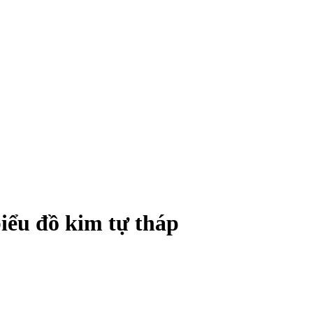
biểu đồ kim tự tháp