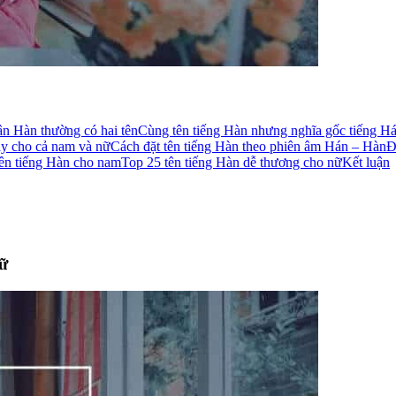
n Hàn thường có hai tên
Cùng tên tiếng Hàn nhưng nghĩa gốc tiếng H
ay cho cả nam và nữ
Cách đặt tên tiếng Hàn theo phiên âm Hán – Hàn
Đ
ên tiếng Hàn cho nam
Top 25 tên tiếng Hàn dễ thương cho nữ
Kết luận
nữ