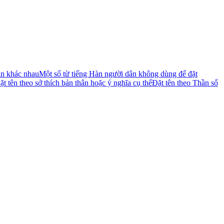
án khác nhau
Một số từ tiếng Hàn người dân không dùng để đặt
ặt tên theo sở thích bản thân hoặc ý nghĩa cụ thể
Đặt tên theo Thần số