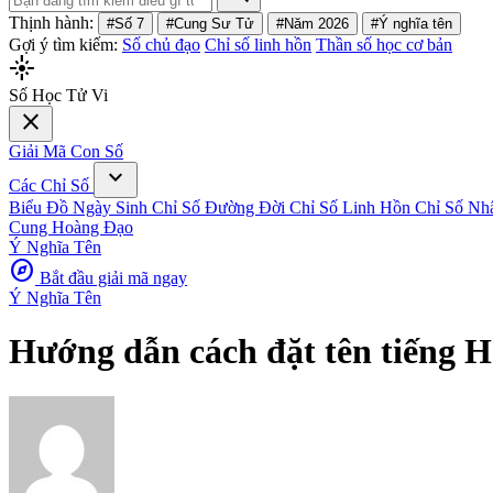
Thịnh hành:
#Số 7
#Cung Sư Tử
#Năm 2026
#Ý nghĩa tên
Gợi ý tìm kiếm:
Số chủ đạo
Chỉ số linh hồn
Thần số học cơ bản
flare
Số Học Tử Vi
close
Giải Mã Con Số
expand_more
Các Chỉ Số
Biểu Đồ Ngày Sinh
Chỉ Số Đường Đời
Chỉ Số Linh Hồn
Chỉ Số Nh
Cung Hoàng Đạo
Ý Nghĩa Tên
explore
Bắt đầu giải mã ngay
Ý Nghĩa Tên
Hướng dẫn cách đặt tên tiếng 