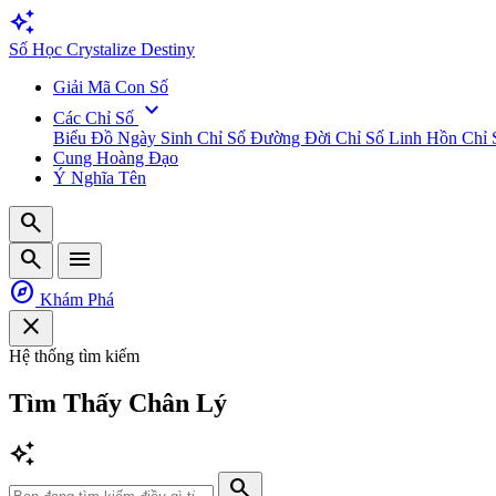
auto_awesome
Số
Học
Crystalize Destiny
Giải Mã Con Số
expand_more
Các Chỉ Số
Biểu Đồ Ngày Sinh
Chỉ Số Đường Đời
Chỉ Số Linh Hồn
Chỉ 
Cung Hoàng Đạo
Ý Nghĩa Tên
search
search
menu
explore
Khám Phá
close
Hệ thống tìm kiếm
Tìm Thấy
Chân Lý
auto_awesome
search