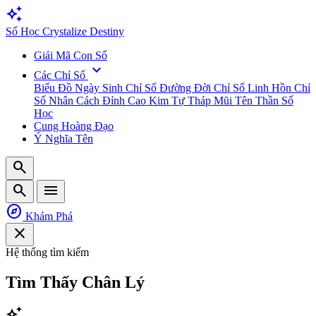
auto_awesome
Số
Học
Crystalize Destiny
Giải Mã Con Số
expand_more
Các Chỉ Số
Biểu Đồ Ngày Sinh
Chỉ Số Đường Đời
Chỉ Số Linh Hồn
Chỉ
Số Nhân Cách
Đỉnh Cao Kim Tự Tháp
Mũi Tên Thần Số
Học
Cung Hoàng Đạo
Ý Nghĩa Tên
search
search
menu
explore
Khám Phá
close
Hệ thống tìm kiếm
Tìm Thấy
Chân Lý
auto_awesome