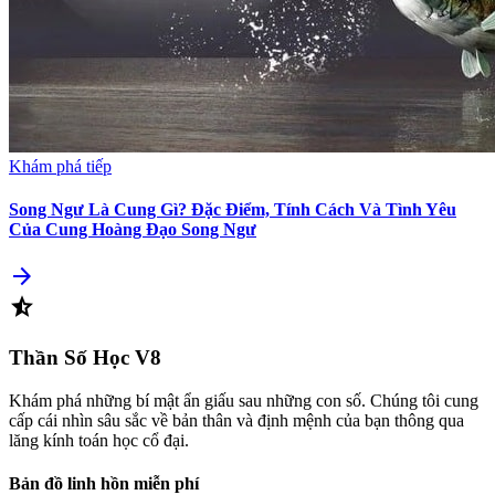
Khám phá tiếp
Song Ngư Là Cung Gì? Đặc Điểm, Tính Cách Và Tình Yêu
Của Cung Hoàng Đạo Song Ngư
arrow_forward
star_half
Thần Số Học
V8
Khám phá những bí mật ẩn giấu sau những con số. Chúng tôi cung
cấp cái nhìn sâu sắc về bản thân và định mệnh của bạn thông qua
lăng kính toán học cổ đại.
Bản đồ linh hồn miễn phí