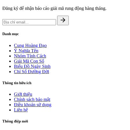
Đăng ký để nhận báo cáo giải mã rung động hàng tháng.
arrow_forward
Danh mục
Cung Hoàng Đạo
Ý Nghĩa Tên
Nhóm Tính Cách
Giải Mã Con Số
Biểu Đồ Ngày Sinh
Chỉ Số Đường Đời
Thông tin hữu ích
Giới thiệu
Chính sách bảo mật
Điều khoản sử dụng
Liên hệ
Thông điệp mới