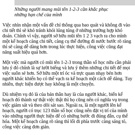
Những người mang mũi tên 1-2-3 cần khắc phục
những hạn chế của mình
Việc nhìn nhận một vấn đề chỉ thông qua bao quát và không đi vào
chi tiết thì sẽ khó tránh khỏi lúng túng ở những trường hợp khó
đoán. Chính vì vậy, người sở hữu mũi tên 1 2 3 vạch ra cho mình
một kế hoạch càng chi tiết, càng cụ thể đường đi nước bước rõ ràng
thì sẽ càng dễ dàng hơn trong lúc thực hiện, công việc cũng đạt
năng suất hiệu quả hơn.
Một việc mà người có mũi tên 1-2-3 trong thần số học nữa cần phải
lưu ý đó chính là sự lười biếng và lưu ý thêm những chi tiết để mọi
việc suôn sẻ hơn. Sở hữu một trí óc và trực quan nhạy bén hơn
người khác khiến họ có thể vạch ra kế hoạch một cách dễ dàng. Tuy
nhiên, thực hiện được hay không là một chuyện.
Dù nhiệm vụ đó là của bản thân hay là của người khác, biến kế
hoạch đó thành sự thật việc thật thì họ cũng nên có nghĩa vụ trong
việc giám sát và theo dõi sát sao. Ngoài ra, là một người lên kế
hoạch, người có trục 123 thần số học cũng nên đặt vị trí của mình
vào những người thực hiện để có những bước đi đúng đắn, cụ thể
hóa. Một kế hoạch càng rõ ràng thì lối đi phía trước càng sáng tỏ,
công việc càng đơn giản.