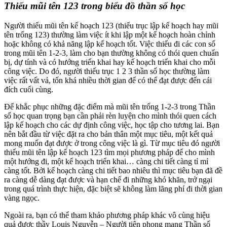
Thiếu mũi tên 123 trong biểu đồ thần số học
Người thiếu mũi tên kế hoạch 123 (thiếu trục lập kế hoạch hay mũi
tên trống 123) thường làm việc ít khi lập một kế hoạch hoàn chỉnh
hoặc không có khả năng lập kế hoạch tốt. Việc thiếu đi các con số
trong mũi tên 1-2-3, làm cho bạn thường không có thói quen chuẩn
bị, dự tính và có hướng triển khai hay kế hoạch triển khai cho mỗi
công việc. Do đó, người thiếu trục 1 2 3 thần số học thường làm
việc rất vất vả, tốn khá nhiều thời gian để có thể đạt được đến cái
đích cuối cùng.
Để khắc phục những đặc điểm mà mũi tên trống 1-2-3 trong Thần
số học quan trọng bạn cần phải rèn luyện cho mình thói quen cách
lập kế hoạch cho các dự định công việc, học tập cho tương lai. Bạn
nên bắt đầu từ việc đặt ra cho bản thân một mục tiêu, một kết quả
mong muốn đạt được ở trong công việc là gì. Từ mục tiêu đó người
thiếu mũi tên lập kế hoạch 123 tìm mọi phương pháp để cho mình
một hướng đi, một kế hoạch triển khai… càng chi tiết càng tỉ mỉ
càng tốt. Bởi kế hoạch càng chi tiết bao nhiêu thì mục tiêu bạn đã đề
ra càng dễ dàng đạt được và hạn chế đi những khó khăn, trở ngại
trong quá trình thực hiện, đặc biệt sẽ không làm lãng phí đi thời gian
vàng ngọc.
Ngoài ra, bạn có thể tham khảo phương pháp khác vô cùng hiệu
quả được thầy Louis Nguyễn – Người tiên phong mang Thần số