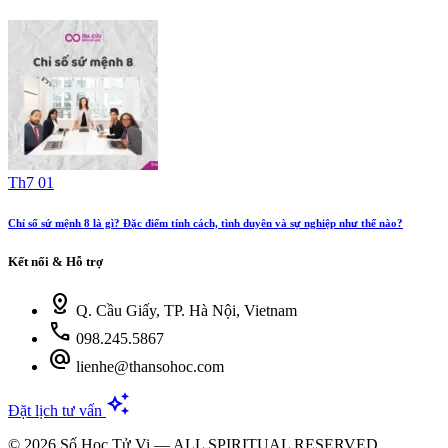
Th7 01
Chỉ số sứ mệnh 8 là gì? Đặc điểm tính cách, tình duyên và sự nghiệp như thế nào?
Kết nối & Hỗ trợ
distance
Q. Cầu Giấy, TP. Hà Nội, Vietnam
call
098.245.5867
alternate_email
lienhe@thansohoc.com
auto_awesome
Đặt lịch tư vấn
© 2026 Số Học Tử Vi — ALL SPIRITUAL RESERVED.