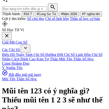
search
Thịnh hành:
#Số 7
#Cung Sư Tử
#Năm 2026
#Ý nghĩa tên
Gợi ý tìm kiếm:
Số chủ đạo
Chỉ số linh hồn
Thần số học cơ bản
flare
Số Học Tử Vi
close
Giải Mã Con Số
expand_more
Các Chỉ Số
Biểu Đồ Ngày Sinh
Chỉ Số Đường Đời
Chỉ Số Linh Hồn
Chỉ Số
Nhân Cách
Đỉnh Cao Kim Tự Tháp
Mũi Tên Thần Số Học
Cung Hoàng Đạo
Ý Nghĩa Tên
explore
Bắt đầu giải mã ngay
Mũi Tên Thần Số Học
Mũi tên 123 có ý nghĩa gì?
Thiếu mũi tên 1 2 3 sẽ như thế
nào?