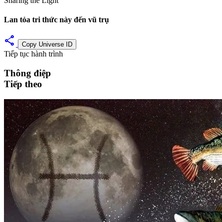
Sharing the Light
Lan tỏa tri thức này đến vũ trụ
share
Copy Universe ID
Tiếp tục hành trình
Thông điệp
Tiếp theo