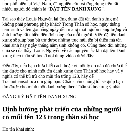
học phổ biến tại Việt Nam, đã nghiên cứu và ứng dụng trên rất
nhiều người đó chính là “
ĐẶT TÊN DANH XƯNG
“.
Tại sao thầy Louis Nguyễn lại ứng dụng đặt tên danh xưng mà
không phải phương pháp khác? Trong Thần số học, ngày tháng
năm sinh và tên gọi hằng ngày đều mang một nguồn năng lượng và
ảnh hưởng rất nhiều đến đời sống của mỗi người. Việc đặt tên danh
xưng sẽ giúp bạn bù trừ được những trục mũi tên bị thiếu mà tên
khai sinh hay ngày tháng năm sinh không có. Cùng theo dõi những
chia sẻ của thầy Louis Nguyễn về các nguyên tắc khi đặt tên Danh
xưng theo thần số học ở nội dung video dưới đây:
Đến đây, nếu bạn chưa biết cách hoặc vì một lý do nào đó chưa thể
tìm được cho mình một tên danh xưng theo Thần số học hay và ý
nghĩa có thể bù trừ cho mũi tên trống 123, hãy để
Tracuuthansohoc.com giúp bạn. Chắc chắn chúng tối sẽ giúp bạn
tìm được cho mình một danh xưng theo Thần số học ưng ý nhất.
ĐĂNG KÝ ĐẶT TÊN DANH XƯNG
Định hướng phát triển của những người
có mũi tên 123 trong thần số học
Họ tên khai sinh: