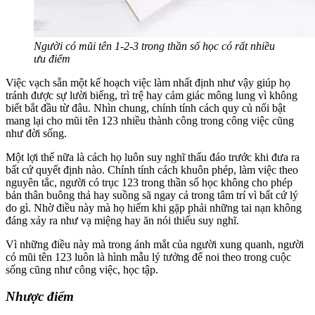
Người có mũi tên 1-2-3 trong thần số học có rất nhiều
ưu điểm
Việc vạch sẵn một kế hoạch việc làm nhất định như vậy giúp họ
tránh được sự lười biếng, trì trệ hay cảm giác mông lung vì không
biết bắt đầu từ đâu. Nhìn chung, chính tính cách quy củ nổi bật
mang lại cho mũi tên 123 nhiều thành công trong công việc cũng
như đời sống.
Một lợi thế nữa là cách họ luôn suy nghĩ thấu đáo trước khi đưa ra
bất cứ quyết định nào. Chính tính cách khuôn phép, làm việc theo
nguyên tắc, người có trục 123 trong thần số học không cho phép
bản thân buông thả hay suồng sã ngay cả trong tâm trí vì bất cứ lý
do gì. Nhờ điều này mà họ hiếm khi gặp phải những tai nạn không
đáng xảy ra như vạ miệng hay ăn nói thiếu suy nghĩ.
Vì những điều này mà trong ánh mắt của người xung quanh, người
có mũi tên 123 luôn là hình mẫu lý tưởng để noi theo trong cuộc
sống cũng như công việc, học tập.
Nhược điểm