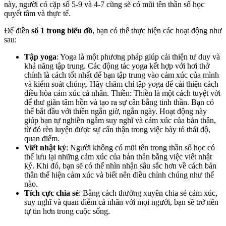
này, người có cặp số 5-9 và 4-7 cũng sẽ có mũi tên thần số học
quyết tâm và thực tế.
Để điền
số 1 trong biểu đồ
, bạn có thể thực hiện các hoạt động như
sau:
Tập yoga
: Yoga là một phương pháp giúp cải thiện tư duy và
khả năng tập trung. Các động tác yoga kết hợp với hơi thở
chính là cách tốt nhất để bạn tập trung vào cảm xúc của mình
và kiểm soát chúng. Hãy chăm chỉ tập yoga để cải thiện cách
điều hòa cảm xúc cá nhân. Thiền: Thiền là một cách tuyệt vời
để thư giãn tâm hồn và tạo ra sự cân bằng tinh thần. Bạn có
thể bắt đầu với thiền ngắn giờ, ngắn ngày. Hoạt động này
giúp bạn tự nghiền ngẫm suy nghĩ và cảm xúc của bản thân,
từ đó rèn luyện được sự cẩn thận trong việc bày tỏ thái độ,
quan điểm.
Viết nhật ký
: Người không có mũi tên trong thần số học có
thể lưu lại những cảm xúc của bản thân bằng việc viết nhật
ký. Khi đó, bạn sẽ có thể nhìn nhận sâu sắc hơn về cách bản
thân thể hiện cảm xúc và biết nên điều chỉnh chúng như thế
nào.
Tích cực chia sẻ
: Bằng cách thường xuyên chia sẻ cảm xúc,
suy nghĩ và quan điểm cá nhân với mọi người, bạn sẽ trở nên
tự tin hơn trong cuộc sống.