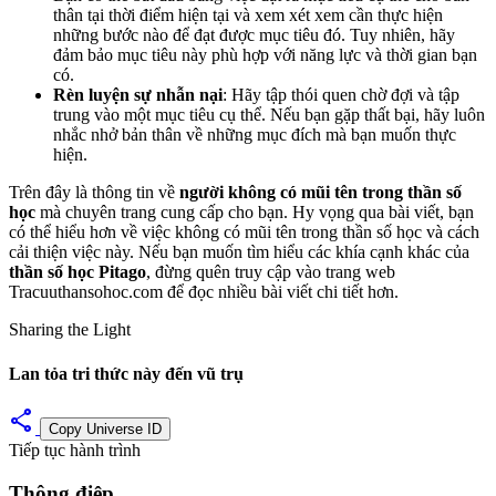
thân tại thời điểm hiện tại và xem xét xem cần thực hiện
những bước nào để đạt được mục tiêu đó. Tuy nhiên, hãy
đảm bảo mục tiêu này phù hợp với năng lực và thời gian bạn
có.
Rèn luyện sự nhẫn nại
: Hãy tập thói quen chờ đợi và tập
trung vào một mục tiêu cụ thể. Nếu bạn gặp thất bại, hãy luôn
nhắc nhở bản thân về những mục đích mà bạn muốn thực
hiện.
Trên đây là thông tin về
người không có mũi tên trong thần số
học
mà chuyên trang cung cấp cho bạn. Hy vọng qua bài viết, bạn
có thể hiểu hơn về việc không có mũi tên trong thần số học và cách
cải thiện việc này. Nếu bạn muốn tìm hiểu các khía cạnh khác của
thần số học Pitago
, đừng quên truy cập vào trang web
Tracuuthansohoc.com để đọc nhiều bài viết chi tiết hơn.
Sharing the Light
Lan tỏa tri thức này đến vũ trụ
share
Copy Universe ID
Tiếp tục hành trình
Thông điệp