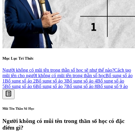
Mục Lục Tri Thức
Người không có mũi tên trong thần số học sẽ như thế nào?
Cách tạo
mũi tên cho người không có mũi tên trong thần số học
Bổ sung số ảo
1
Bổ sung số ảo 2
Bổ sung số ảo 3
Bổ sung số ảo 4
Bổ sung số ảo
5
Bổ sung số ảo 6
Bổ sung số ảo 7
Bổ sung số ảo 8
Bổ sung số 9 ảo
list_alt
Mũi Tên Thần Số Học
Người không có mũi tên trong thần số học có đặc
điểm gì?