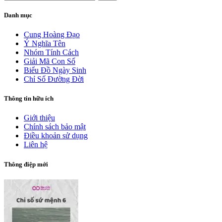
Danh mục
Cung Hoàng Đạo
Ý Nghĩa Tên
Nhóm Tính Cách
Giải Mã Con Số
Biểu Đồ Ngày Sinh
Chỉ Số Đường Đời
Thông tin hữu ích
Giới thiệu
Chính sách bảo mật
Điều khoản sử dụng
Liên hệ
Thông điệp mới