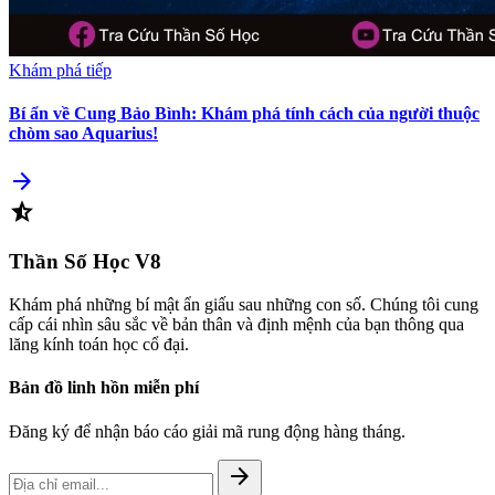
Khám phá tiếp
Bí ẩn về Cung Bảo Bình: Khám phá tính cách của người thuộc
chòm sao Aquarius!
arrow_forward
star_half
Thần Số Học
V8
Khám phá những bí mật ẩn giấu sau những con số. Chúng tôi cung
cấp cái nhìn sâu sắc về bản thân và định mệnh của bạn thông qua
lăng kính toán học cổ đại.
Bản đồ linh hồn miễn phí
Đăng ký để nhận báo cáo giải mã rung động hàng tháng.
arrow_forward