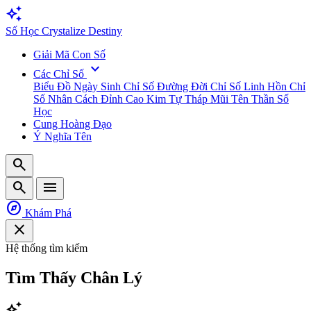
auto_awesome
Số
Học
Crystalize Destiny
Giải Mã Con Số
expand_more
Các Chỉ Số
Biểu Đồ Ngày Sinh
Chỉ Số Đường Đời
Chỉ Số Linh Hồn
Chỉ
Số Nhân Cách
Đỉnh Cao Kim Tự Tháp
Mũi Tên Thần Số
Học
Cung Hoàng Đạo
Ý Nghĩa Tên
search
search
menu
explore
Khám Phá
close
Hệ thống tìm kiếm
Tìm Thấy
Chân Lý
auto_awesome