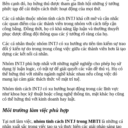
Bên cạnh đó, họ hứng thú được tham gia lĩnh hội những ý tưởng
phức tạp để cải thiện cách thức hoạt động của mọi thứ.
Các cá nhân thuộc nhóm tính cách INTJ khá cởi mở và cân nhắc
các quan điểm của các thành viên trong nhóm với cách tiếp cận
công bằng. Đồng thời, họ có khả năng lập luận và thường thuyết
phục được đồng đội thông qua các ý tưởng rõ ràng của họ.
Các cá nhân thuộc nhóm INTJ có xu hướng ưu tiên tìm kiếm sự trao
đổi ý kiến tự do trong trong công việc giữa các thành viên hơn là tạo
dựng các kết nối cá nhân.
Nhóm INTJ phù hợp nhất với những nghề nghiệp cho phép họ sử
dụng lý luận logic, có trật tự để giải quyết các vấn đề thú vị. Họ có
thể hứng thú với nhiều ngành nghề khác nhau nếu công việc đó
mang lại cảm giác thách thức về mặt trí tuệ.
Nhóm tính cách INTJ có xu hướng hoạt động trong các lĩnh vực
như khoa học kỹ thuật hoặc công nghệ thông tin, mặt khác họ cũng
có thể hứng thú với kinh doanh hay luật.
Môi trường làm việc phù hợp
Tại nơi làm việc,
nhóm tính cách INTJ trong MBTI
là những cá
nhân xuất sắc trong việc tạo ra và thực hiện các giải pháp sáng tạo