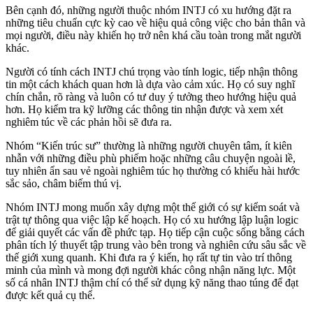
Bên cạnh đó, những người thuộc nhóm INTJ có xu hướng đặt ra
những tiêu chuẩn cực kỳ cao về hiệu quả công việc cho bản thân và
mọi người, điều này khiến họ trở nên khá cầu toàn trong mắt người
khác.
Người có tính cách INTJ chú trọng vào tính logic, tiếp nhận thông
tin một cách khách quan hơn là dựa vào cảm xúc. Họ có suy nghĩ
chín chắn, rõ ràng và luôn có tư duy ý tưởng theo hướng hiệu quả
hơn. Họ kiểm tra kỹ lưỡng các thông tin nhận được và xem xét
nghiêm túc về các phản hồi sẽ đưa ra.
Nhóm “Kiến trúc sư” thường là những người chuyên tâm, ít kiên
nhẫn với những điều phù phiếm hoặc những câu chuyện ngoài lề,
tuy nhiên ẩn sau vẻ ngoài nghiêm túc họ thường có khiếu hài hước
sắc sảo, châm biếm thú vị.
Nhóm INTJ mong muốn xây dựng một thế giới có sự kiểm soát và
trật tự thông qua việc lập kế hoạch. Họ có xu hướng lập luận logic
để giải quyết các vấn đề phức tạp. Họ tiếp cận cuộc sống bằng cách
phân tích lý thuyết tập trung vào bên trong và nghiên cứu sâu sắc về
thế giới xung quanh. Khi đưa ra ý kiến, họ rất tự tin vào trí thông
minh của mình và mong đợi người khác công nhận năng lực. Một
số cá nhân INTJ thậm chí có thể sử dụng kỹ năng thao túng để đạt
được kết quả cụ thể.