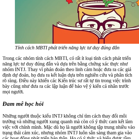
Tính cách MBTI phát triển năng lực tư duy đúng đắn
Trong các nhóm tính cách MBTI, có rất ít loại tính cách phát triển
năng lực tư duy đúng đắn và dựa trên bằng chứng xác thực như
nhóm INTJ. Thay vì phán đoán theo linh cảm hoặc đưa ra các giả
định dự đoán, họ đưa ra kết luận dựa trên nghiên cứu và phân tích
rõ ràng. Điều này khiến các Kiến trúc sư rất tự tin trong việc trình
bày cũng như đưa ra các lập luận để bảo vệ ý kiến cá nhân trước
mọi người.
Đam mê học hỏi
Những người thuộc kiểu INTJ không chỉ tìm cách thay đổi môi
trường và những người xung quanh mà còn có ý thức cam kết làm
việc với chính mình. Mặc dù họ là người không tập trung nhiều vào
trạng thái cảm xúc, nhưng nhóm INTJ luôn sẵn sàng tham gia vào
các hoạt động phát triển bản thân. Họ có ý thức và hiểu được tầm