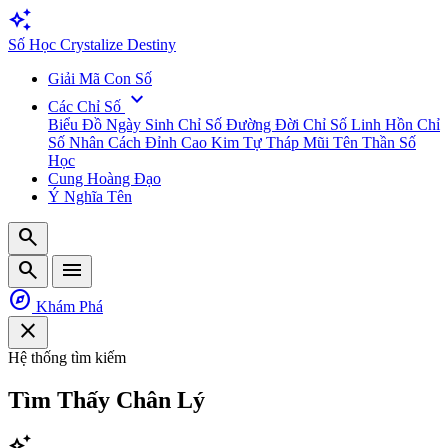
auto_awesome
Số
Học
Crystalize Destiny
Giải Mã Con Số
expand_more
Các Chỉ Số
Biểu Đồ Ngày Sinh
Chỉ Số Đường Đời
Chỉ Số Linh Hồn
Chỉ
Số Nhân Cách
Đỉnh Cao Kim Tự Tháp
Mũi Tên Thần Số
Học
Cung Hoàng Đạo
Ý Nghĩa Tên
search
search
menu
explore
Khám Phá
close
Hệ thống tìm kiếm
Tìm Thấy
Chân Lý
auto_awesome