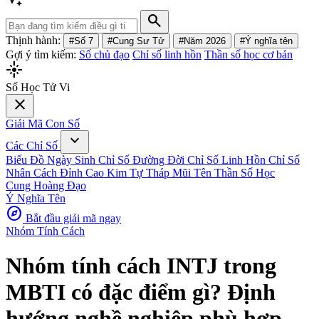
search
Thịnh hành:
#Số 7
#Cung Sư Tử
#Năm 2026
#Ý nghĩa tên
Gợi ý tìm kiếm:
Số chủ đạo
Chỉ số linh hồn
Thần số học cơ bản
flare
Số Học Tử Vi
close
Giải Mã Con Số
expand_more
Các Chỉ Số
Biểu Đồ Ngày Sinh
Chỉ Số Đường Đời
Chỉ Số Linh Hồn
Chỉ Số
Nhân Cách
Đỉnh Cao Kim Tự Tháp
Mũi Tên Thần Số Học
Cung Hoàng Đạo
Ý Nghĩa Tên
explore
Bắt đầu giải mã ngay
Nhóm Tính Cách
Nhóm tính cách INTJ trong
MBTI có đặc điểm gì? Định
hướng nghề nghiệp phù hợp