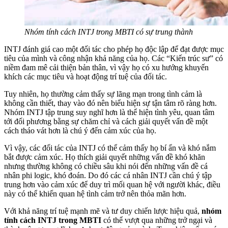
Nhóm tính cách INTJ trong MBTI có sự trung thành
INTJ đánh giá cao một đối tác cho phép họ độc lập để đạt được mục
tiêu của mình và công nhận khả năng của họ. Các “Kiến trúc sư” có
niềm đam mê cải thiện bản thân, vì vậy họ có xu hướng khuyến
khích các mục tiêu và hoạt động trí tuệ của đối tác.
Tuy nhiên, họ thường cảm thấy sự lãng mạn trong tình cảm là
không cần thiết, thay vào đó nên biểu hiện sự tận tâm rõ ràng hơn.
Nhóm INTJ tập trung suy nghĩ hơn là thể hiện tình yêu, quan tâm
tới đối phương bằng sự chăm chỉ và cách giải quyết vấn đề một
cách tháo vát hơn là chú ý đến cảm xúc của họ.
Vì vậy, các đối tác của INTJ có thể cảm thấy họ bí ẩn và khó nắm
bắt được cảm xúc. Họ thích giải quyết những vấn đề khó khăn
nhưng thường không có chiều sâu khi nói đến những vấn đề cá
nhân phi logic, khó đoán. Do đó các cá nhân INTJ cần chú ý tập
trung hơn vào cảm xúc để duy trì mối quan hệ với người khác, điều
này có thể khiến quan hệ tình cảm trở nên thỏa mãn hơn.
Với khả năng trí tuệ mạnh mẽ và tư duy chiến lược hiệu quả,
nhóm
tính cách INTJ trong MBTI
có thể vượt qua những trở ngại và