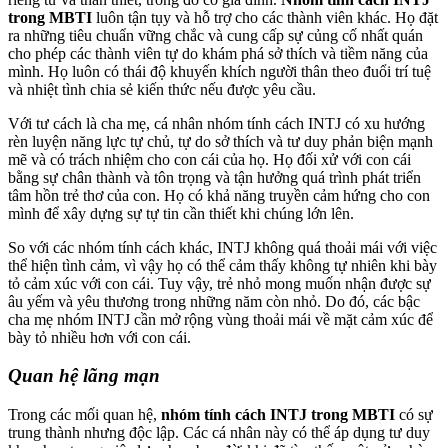
trong MBTI
luôn tận tụy và hỗ trợ cho các thành viên khác. Họ đặt
ra những tiêu chuẩn vững chắc và cung cấp sự củng cố nhất quán
cho phép các thành viên tự do khám phá sở thích và tiềm năng của
mình. Họ luôn có thái độ khuyến khích người thân theo đuổi trí tuệ
và nhiệt tình chia sẻ kiến thức nếu được yêu cầu.
Với tư cách là cha mẹ, cá nhân nhóm tính cách INTJ có xu hướng
rèn luyện năng lực tự chủ, tự do sở thích và tư duy phản biện mạnh
mẽ và có trách nhiệm cho con cái của họ. Họ đối xử với con cái
bằng sự chân thành và tôn trọng và tận hưởng quá trình phát triển
tâm hồn trẻ thơ của con. Họ có khả năng truyền cảm hứng cho con
mình để xây dựng sự tự tin cần thiết khi chúng lớn lên.
So với các nhóm tính cách khác, INTJ không quá thoải mái với việc
thể hiện tình cảm, vì vậy họ có thể cảm thấy không tự nhiên khi bày
tỏ cảm xúc với con cái. Tuy vậy, trẻ nhỏ mong muốn nhận được sự
âu yếm và yêu thương trong những năm còn nhỏ. Do đó, các bậc
cha mẹ nhóm INTJ cần mở rộng vùng thoải mái về mặt cảm xúc để
bày tỏ nhiều hơn với con cái.
Quan hệ lãng mạn
Trong các mối quan hệ,
nhóm tính cách INTJ trong MBTI
có sự
trung thành nhưng độc lập. Các cá nhân này có thể áp dụng tư duy