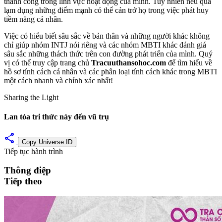
thành công trong lĩnh vực hoạt động của mình. Tuy nhiên nếu quá
lạm dụng những điểm mạnh có thể cản trở họ trong việc phát huy
tiềm năng cá nhân.
Việc có hiểu biết sâu sắc về bản thân và những người khác không
chỉ giúp nhóm INTJ nói riêng và các nhóm MBTI khác đánh giá
sâu sắc những thách thức trên con đường phát triển của mình. Quý
vị có thể truy cập trang chủ
Tracuuthansohoc.com
để tìm hiểu về
hồ sơ tính cách cá nhân và các phân loại tính cách khác trong MBTI
một cách nhanh và chính xác nhất!
Sharing the Light
Lan tỏa tri thức này đến vũ trụ
share
Copy Universe ID
Tiếp tục hành trình
Thông điệp
Tiếp theo