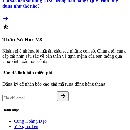
Tại sao nên sử dụng DISC trong bán hàng? Quy trình ứng
dụng như thế nào?
arrow_forward
star_half
Thần Số Học
V8
Khám phá những bí mật ẩn giấu sau những con số. Chúng tôi cung
cấp cái nhìn sâu sắc về bản thân và định mệnh của bạn thông qua
lăng kính toán học cổ đại.
Bản đồ linh hồn miễn phí
Đăng ký để nhận báo cáo giải mã rung động hàng tháng.
arrow_forward
Danh mục
Cung Hoàng Đạo
Ý Nghĩa Tên