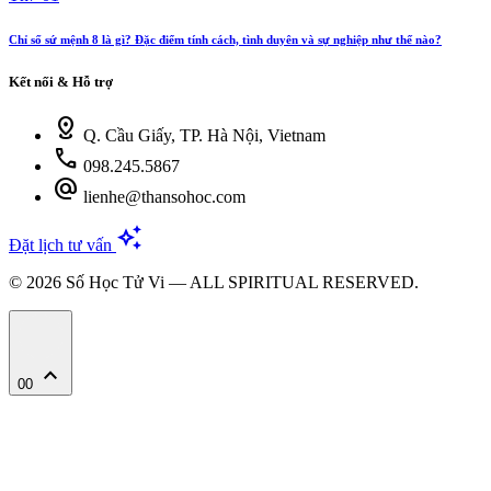
Chỉ số sứ mệnh 8 là gì? Đặc điểm tính cách, tình duyên và sự nghiệp như thế nào?
Kết nối & Hỗ trợ
distance
Q. Cầu Giấy, TP. Hà Nội, Vietnam
call
098.245.5867
alternate_email
lienhe@thansohoc.com
auto_awesome
Đặt lịch tư vấn
© 2026 Số Học Tử Vi — ALL SPIRITUAL RESERVED.
expand_less
00