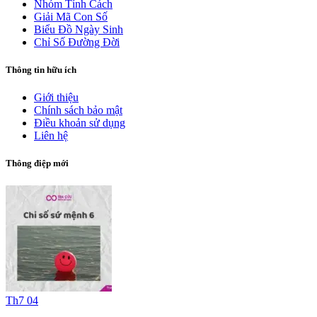
Nhóm Tính Cách
Giải Mã Con Số
Biểu Đồ Ngày Sinh
Chỉ Số Đường Đời
Thông tin hữu ích
Giới thiệu
Chính sách bảo mật
Điều khoản sử dụng
Liên hệ
Thông điệp mới
Th7 04