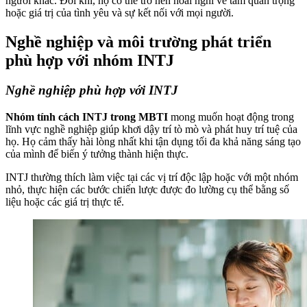
người khác. Đôi khi, họ có thể trở nên hoài nghi về tầm quan trọng
hoặc giá trị của tình yêu và sự kết nối với mọi người.
Nghề nghiệp và môi trường phát triển
phù hợp với nhóm INTJ
Nghề nghiệp phù hợp với INTJ
Nhóm tính cách INTJ trong MBTI
mong muốn hoạt động trong
lĩnh vực nghề nghiệp giúp khơi dậy trí tò mò và phát huy trí tuệ của
họ. Họ cảm thấy hài lòng nhất khi tận dụng tối đa khả năng sáng tạo
của mình để biến ý tưởng thành hiện thực.
INTJ thường thích làm việc tại các vị trí độc lập hoặc với một nhóm
nhỏ, thực hiện các bước chiến lược được đo lường cụ thể bằng số
liệu hoặc các giá trị thực tế.