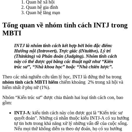
Quan hệ xã hội
Quan hệ gia đình
Quan hệ lãng mạn
Tổng quan về nhóm tính cách INTJ trong
MBTI
INTJ là nhóm tính cách kết hợp bởi bốn đặc điểm:
Hướng nội (Introvert), Trực giác (iNtuitive), Lý trí
(Thinking) và Phán đoán (Judging). Nhóm tính cách
này có thể được gọi bằng các thuật ngữ như “Kiến
trúc sư”, “Nhà khoa học” hoặc “Nhà chiến lược”.
Theo các nhà nghiên cứu tâm lý học, INTJ là đứng thứ ba trong
nhóm tính cách MBTI hiếm
chiếm khoảng 2% trong xã hội và
hiếm nhất ở phụ nữ (1%).
Nhóm “Kiến trúc sư” được chia thành hai loại tính cách con, bao
gồm:
INTJ-A
: kiểu tính cách này còn được gọi là “Kiến trúc sư
quyết đoán”. Những cá nhân thuộc kiểu INTJ-A có xu hướng
tự tin hơn trong khả năng xử lý những vấn đề của cuộc sống.
Nếu mọi thứ không diễn ra theo dự đoán, họ có xu hướng