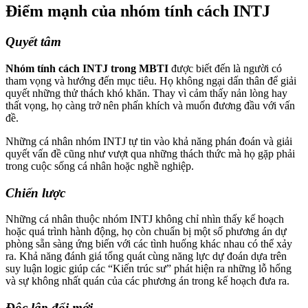
Điểm mạnh của nhóm tính cách INTJ
Quyết tâm
Nhóm tính cách INTJ trong MBTI
được biết đến là người có
tham vọng và hướng đến mục tiêu. Họ không ngại dấn thân để giải
quyết những thử thách khó khăn. Thay vì cảm thấy nản lòng hay
thất vọng, họ càng trở nên phấn khích và muốn đương đầu với vấn
đề.
Những cá nhân nhóm INTJ tự tin vào khả năng phán đoán và giải
quyết vấn đề cũng như vượt qua những thách thức mà họ gặp phải
trong cuộc sống cá nhân hoặc nghề nghiệp.
Chiến lược
Những cá nhân thuộc nhóm INTJ không chỉ nhìn thấy kế hoạch
hoặc quá trình hành động, họ còn chuẩn bị một số phương án dự
phòng sẵn sàng ứng biến với các tình huống khác nhau có thể xảy
ra. Khả năng đánh giá tổng quát cùng năng lực dự đoán dựa trên
suy luận logic giúp các “Kiến trúc sư” phát hiện ra những lỗ hổng
và sự không nhất quán của các phương án trong kế hoạch đưa ra.
Độc lập đổi mới