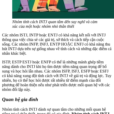
Nhóm tính cách INTJ quan tâm đến suy nghĩ và cảm
xúc của một hoặc nhóm nhỏ thân thiết
Các nhóm ISTJ, INTP hoặc ENTJ có khả năng kết nối với INTJ
thông qua việc chia sẻ các giá trị, sở thích và cách tiếp cận cuộc
sống. Các nhóm INFP, INFJ, ENTP HOẶC ENFJ có khả năng thu
hút INTJ dựa trên sự giống nhau về tính cách và những đặc điểm cá
nhân khác biệt.
ISTP, ESTP ESTJ hoặc ENFP có thể là những mảnh ghép tiềm
năng dành cho INTJ khi họ tìm được tiềm năng quan trọng để bổ
sung và học hỏi lẫn nhau. Các nhóm ISFP, ISFJ, ESFP hoặc ESFJ
có khả năng xung đột tính cách với INTJ về giá trị và động lực. Tuy
nhiên, họ có thể học hỏi được rất nhiều từ điểm mạnh của đối
phương để hoàn thiện nếu như phát triển được mối quan hệ với các
nhóm đối lập này.
Quan hệ gia đình
Nhóm tính cách INTJ dành sự quan tâm cho những mối quan hệ
riêng tư và thân thiết, trong đó có gia đình.
Nhóm tính cách INTJ