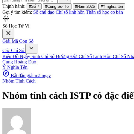
Thịnh hành:
#Số 7
#Cung Sư Tử
#Năm 2026
#Ý nghĩa tên
Gợi ý tìm kiếm:
Số chủ đạo
Chỉ số linh hồn
Thần số học cơ bản
flare
Số Học Tử Vi
close
Giải Mã Con Số
expand_more
Các Chỉ Số
Biểu Đồ Ngày Sinh
Chỉ Số Đường Đời
Chỉ Số Linh Hồn
Chỉ Số Nh
Cung Hoàng Đạo
Ý Nghĩa Tên
explore
Bắt đầu giải mã ngay
Nhóm Tính Cách
Nhóm tính cách ISTP có đặc điể