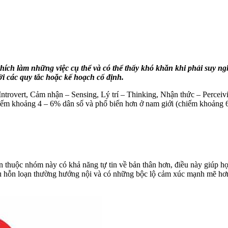
ích làm những việc cụ thể và có thể thấy khó khăn khi phải suy ng
ởi các quy tắc hoặc kế hoạch cố định.
ntrovert, Cảm nhận – Sensing, Lý trí – Thinking, Nhận thức – Perceiv
iếm khoảng 4 – 6% dân số và phổ biến hơn ở nam giới (chiếm khoảng 
thuộc nhóm này có khả năng tự tin về bản thân hơn, điều này giúp họ du
ểu hỗn loạn thường hướng nội và có những bộc lộ cảm xúc mạnh mẽ hơn