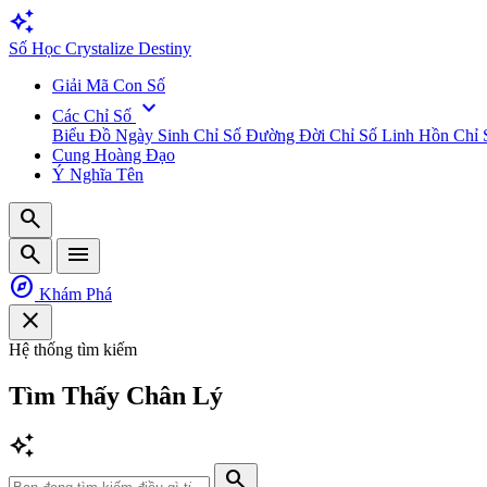
auto_awesome
Số
Học
Crystalize Destiny
Giải Mã Con Số
expand_more
Các Chỉ Số
Biểu Đồ Ngày Sinh
Chỉ Số Đường Đời
Chỉ Số Linh Hồn
Chỉ 
Cung Hoàng Đạo
Ý Nghĩa Tên
search
search
menu
explore
Khám Phá
close
Hệ thống tìm kiếm
Tìm Thấy
Chân Lý
auto_awesome
search