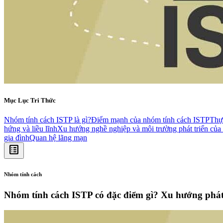
Mục Lục Tri Thức
Nhóm tính cách ISTP là gì?
Điểm mạnh của nhóm tính cách ISTP
Thực
hứng và liều lĩnh
Xu hướng nghề nghiệp và môi trường phát triển củ
gia đình
Quan hệ lãng mạn
list_alt
Nhóm tính cách
Nhóm tính cách ISTP có đặc điểm gì? Xu hướng phát 