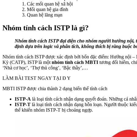
Các mối quan hệ xã hội
Mối quan hệ gia đình
Quan hệ lãng mạn
Nhóm tính cách ISTP là gì?
Nhóm tính cách ISTP đại diện cho nhóm người hướng nội, th
định dựa trên logic và phân tích, không thích bị ràng buộc b
Nhóm tính cách ISTP được xác định bởi bốn đặc điểm: Hướng nội – I
Kỳ (CATP), ISTP là một
nhóm tính cách MBTI
tương đối hiếm, ch
‘Nhà cơ học’, ‘Thợ thủ công’, ‘Bậc thầy’,…
LÀM BÀI TEST NGAY TẠI Đ Y
MBTI ISTP được chia thành 2 dạng biến thể tính cách
ISTP-A
là loại tính cách nhận dạng quyết đoán. Những cá nhân 
ISTP-T
là loại tính cách nhận dạng hỗn loạn. Người thuộc ki
thể khiến nhóm ISTP-T bị choáng ngợp.