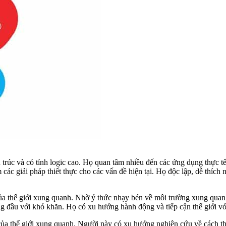
úc và có tính logic cao. Họ quan tâm nhiều đến các ứng dụng thực tế
 các giải pháp thiết thực cho các vấn đề hiện tại. Họ độc lập, dễ thíc
a thế giới xung quanh. Nhờ ý thức nhạy bén về môi trường xung quanh,
ầu với khó khăn. Họ có xu hướng hành động và tiếp cận thế giới với 
ủa thế giới xung quanh. Người này có xu hướng nghiên cứu về cách thứ