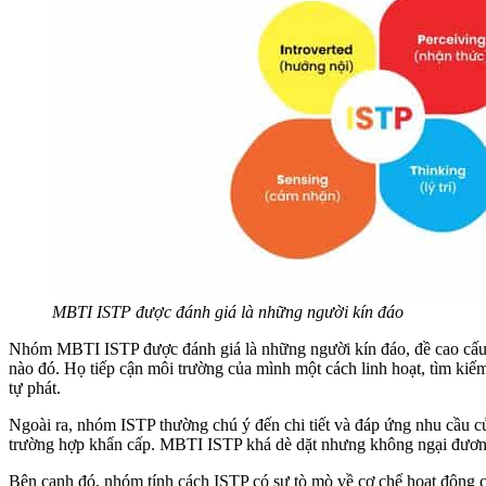
MBTI ISTP được đánh giá là những người kín đáo
Nhóm MBTI ISTP được đánh giá là những người kín đáo, đề cao cấu tr
nào đó. Họ tiếp cận môi trường của mình một cách linh hoạt, tìm kiếm
tự phát.
Ngoài ra, nhóm ISTP thường chú ý đến chi tiết và đáp ứng nhu cầu củ
trường hợp khẩn cấp. MBTI ISTP khá dè dặt nhưng không ngại đương đ
Bên cạnh đó, nhóm tính cách ISTP có sự tò mò về cơ chế hoạt động c