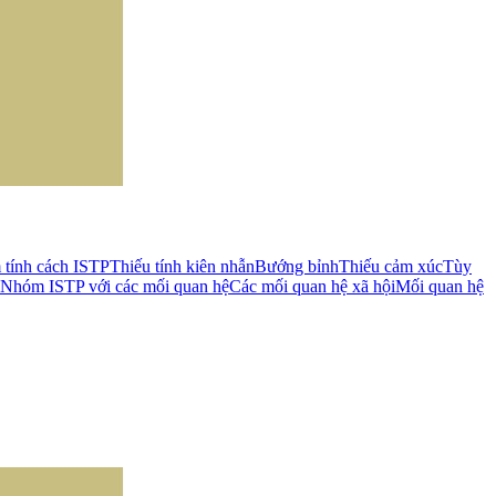
 tính cách ISTP
Thiếu tính kiên nhẫn
Bướng bỉnh
Thiếu cảm xúc
Tùy
Nhóm ISTP với các mối quan hệ
Các mối quan hệ xã hội
Mối quan hệ