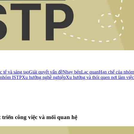
 tế và sáng tạo
Giải quyết vấn đề
Nhạy bén
Lạc quan
Hạn chế của nhóm
a nhóm ISTP
Xu hướng nghề nghiệp
Xu hướng và thói quen nơi làm việc
triển công việc và mối quan hệ