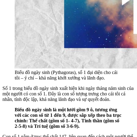
Biểu đồ ngày sinh (Pythagoras), số 1 đại diện cho cái
tôi – ý chí – khả năng khởi xướng và lãnh đạo.
Số 1 trong biểu đồ ngày sinh xuất hiện khi ngày tháng năm sinh của
một người có con số 1. Đây là con số tượng trưng cho cái tôi cá
nhân, tính độc lập, khả năng lãnh đạo và sự quyết đoán.
Biểu đồ ngày sinh là một lưới gồm 9 ô, tương ứng
với các con số từ 1 đến 9, được sắp xếp theo ba trục
chính: Thể chất (gồm số 1- 4-7), Tinh thần (gồm số
2-5-8) và Trí tuệ (gồm số 3-6-9).
Con số 1 nằm ở trục thể chất 147, liên quan đến cách một người thể