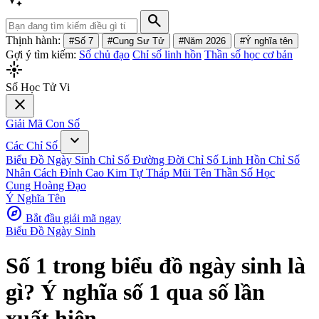
search
Thịnh hành:
#Số 7
#Cung Sư Tử
#Năm 2026
#Ý nghĩa tên
Gợi ý tìm kiếm:
Số chủ đạo
Chỉ số linh hồn
Thần số học cơ bản
flare
Số Học Tử Vi
close
Giải Mã Con Số
expand_more
Các Chỉ Số
Biểu Đồ Ngày Sinh
Chỉ Số Đường Đời
Chỉ Số Linh Hồn
Chỉ Số
Nhân Cách
Đỉnh Cao Kim Tự Tháp
Mũi Tên Thần Số Học
Cung Hoàng Đạo
Ý Nghĩa Tên
explore
Bắt đầu giải mã ngay
Biểu Đồ Ngày Sinh
Số 1 trong biểu đồ ngày sinh là
gì? Ý nghĩa số 1 qua số lần
xuất hiện