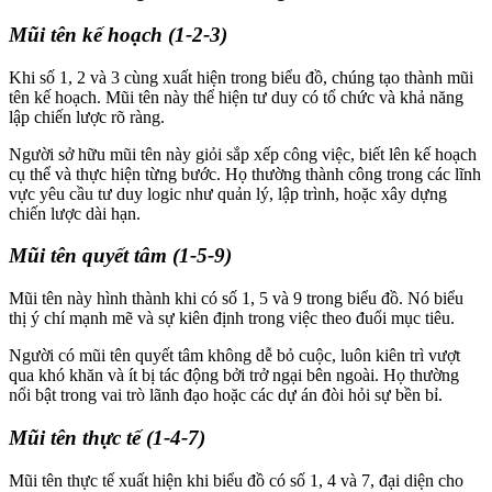
Mũi tên kế hoạch (1-2-3)
Khi số 1, 2 và 3 cùng xuất hiện trong biểu đồ, chúng tạo thành mũi
tên kế hoạch. Mũi tên này thể hiện tư duy có tổ chức và khả năng
lập chiến lược rõ ràng.
Người sở hữu mũi tên này giỏi sắp xếp công việc, biết lên kế hoạch
cụ thể và thực hiện từng bước. Họ thường thành công trong các lĩnh
vực yêu cầu tư duy logic như quản lý, lập trình, hoặc xây dựng
chiến lược dài hạn.
Mũi tên quyết tâm (1-5-9)
Mũi tên này hình thành khi có số 1, 5 và 9 trong biểu đồ. Nó biểu
thị ý chí mạnh mẽ và sự kiên định trong việc theo đuổi mục tiêu.
Người có mũi tên quyết tâm không dễ bỏ cuộc, luôn kiên trì vượt
qua khó khăn và ít bị tác động bởi trở ngại bên ngoài. Họ thường
nổi bật trong vai trò lãnh đạo hoặc các dự án đòi hỏi sự bền bỉ.
Mũi tên thực tế (1-4-7)
Mũi tên thực tế xuất hiện khi biểu đồ có số 1, 4 và 7, đại diện cho