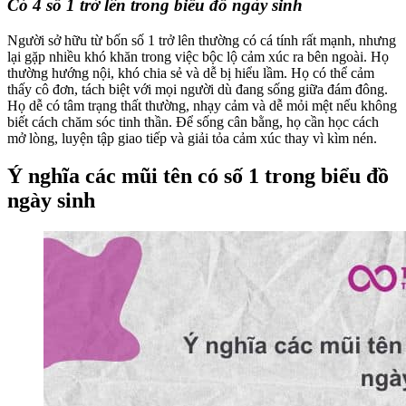
Có 4 số 1 trở lên trong biểu đồ ngày sinh
Người sở hữu từ bốn số 1 trở lên thường có cá tính rất mạnh, nhưng
lại gặp nhiều khó khăn trong việc bộc lộ cảm xúc ra bên ngoài. Họ
thường hướng nội, khó chia sẻ và dễ bị hiểu lầm. Họ có thể cảm
thấy cô đơn, tách biệt với mọi người dù đang sống giữa đám đông.
Họ dễ có tâm trạng thất thường, nhạy cảm và dễ mỏi mệt nếu không
biết cách chăm sóc tinh thần. Để sống cân bằng, họ cần học cách
mở lòng, luyện tập giao tiếp và giải tỏa cảm xúc thay vì kìm nén.
Ý nghĩa các mũi tên có số 1 trong biểu đồ
ngày sinh