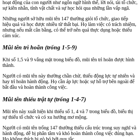
hoạt động của con người như ngôn ngữ hình thể, lời nói, tài tổ chức,
sự kiên nhẫn, tính vật chất và sự học hỏi qua những lần vấp ngã.
Những người sở hữu mũi tên 147 thường giỏi tổ chức, giao tiếp
hiệu quả và học được nhiều từ thất bại. Họ làm việc có trách nhiệm,
nhưng nếu mất cân bằng, có thể trở nên quá thực dụng hoặc thiếu
cảm xúc.
Mũi tên trì hoãn (trống 1-5-9)
Khi số 1,5 và 9 vắng mặt trong biểu đồ, mũi tên trì hoãn được hình
thành.
Người có mũi tên này thường chần chừ, thiếu động lực tự nhiên và
hay trì hoãn hành động. Họ cần áp lực hoặc sự hỗ trợ bên ngoài để
bắt đầu và hoàn thành công việc.
Mũi tên thiếu trật tự (trống 1-4-7)
Mũi tên này xuất hiện khi thiếu số 1, 4 và 7 trong biểu đồ, biểu thị
sự thiếu tổ chức và có xu hướng mơ mộng.
Người có mũi tên trống 147 thường thiếu cấu trúc trong suy nghĩ và
hành động, dễ bị phân tâm và khó hoàn thành công việc đúng hạn.
Họ không thích bị gò bó bởi quy tắc.