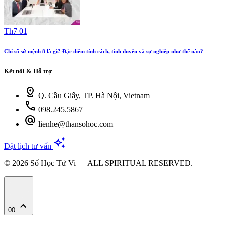
Th7 01
Chỉ số sứ mệnh 8 là gì? Đặc điểm tính cách, tình duyên và sự nghiệp như thế nào?
Kết nối & Hỗ trợ
distance
Q. Cầu Giấy, TP. Hà Nội, Vietnam
call
098.245.5867
alternate_email
lienhe@thansohoc.com
auto_awesome
Đặt lịch tư vấn
© 2026 Số Học Tử Vi — ALL SPIRITUAL RESERVED.
expand_less
00