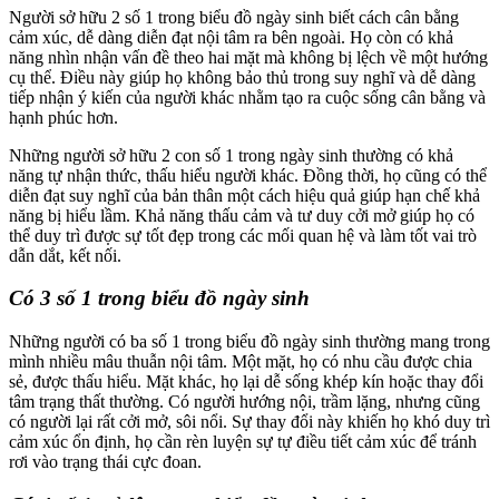
Người sở hữu 2 số 1 trong biểu đồ ngày sinh biết cách cân bằng
cảm xúc, dễ dàng diễn đạt nội tâm ra bên ngoài. Họ còn có khả
năng nhìn nhận vấn đề theo hai mặt mà không bị lệch về một hướng
cụ thể. Điều này giúp họ không bảo thủ trong suy nghĩ và dễ dàng
tiếp nhận ý kiến của người khác nhằm tạo ra cuộc sống cân bằng và
hạnh phúc hơn.
Những người sở hữu 2 con số 1 trong ngày sinh thường có khả
năng tự nhận thức, thấu hiểu người khác. Đồng thời, họ cũng có thể
diễn đạt suy nghĩ của bản thân một cách hiệu quả giúp hạn chế khả
năng bị hiểu lầm. Khả năng thấu cảm và tư duy cởi mở giúp họ có
thể duy trì được sự tốt đẹp trong các mối quan hệ và làm tốt vai trò
dẫn dắt, kết nối.
Có 3 số 1 trong biểu đồ ngày sinh
Những người có ba số 1 trong biểu đồ ngày sinh thường mang trong
mình nhiều mâu thuẫn nội tâm. Một mặt, họ có nhu cầu được chia
sẻ, được thấu hiểu. Mặt khác, họ lại dễ sống khép kín hoặc thay đổi
tâm trạng thất thường. Có người hướng nội, trầm lặng, nhưng cũng
có người lại rất cởi mở, sôi nổi. Sự thay đổi này khiến họ khó duy trì
cảm xúc ổn định, họ cần rèn luyện sự tự điều tiết cảm xúc để tránh
rơi vào trạng thái cực đoan.