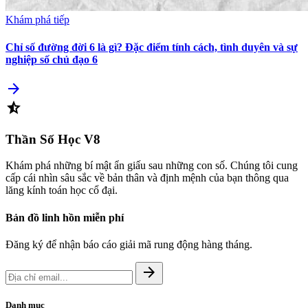
Khám phá tiếp
Chỉ số đường đời 6 là gì? Đặc điểm tính cách, tình duyên và sự
nghiệp số chủ đạo 6
arrow_forward
star_half
Thần Số Học
V8
Khám phá những bí mật ẩn giấu sau những con số. Chúng tôi cung
cấp cái nhìn sâu sắc về bản thân và định mệnh của bạn thông qua
lăng kính toán học cổ đại.
Bản đồ linh hồn miễn phí
Đăng ký để nhận báo cáo giải mã rung động hàng tháng.
arrow_forward
Danh mục