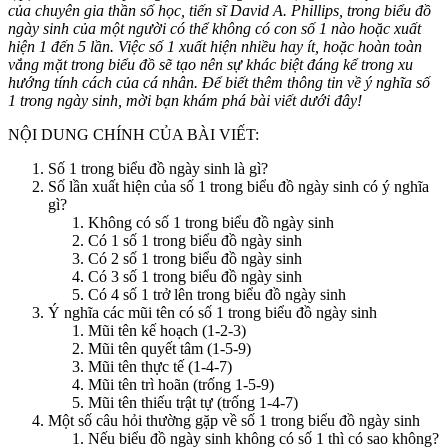
của chuyên gia thần số học, tiến sĩ David A. Phillips, trong biểu đồ
ngày sinh của một người có thể không có con số 1 nào hoặc xuất
hiện 1 đến 5 lần. Việc số 1 xuất hiện nhiều hay ít, hoặc hoàn toàn
vắng mặt trong biểu đồ sẽ tạo nên sự khác biệt đáng kể trong xu
hướng tính cách của cá nhân. Để biết thêm thông tin về ý nghĩa số
1 trong ngày sinh, mời bạn khám phá bài viết dưới đây!
NỘI DUNG CHÍNH CỦA BÀI VIẾT:
Số 1 trong biểu đồ ngày sinh là gì?
Số lần xuất hiện của số 1 trong biểu đồ ngày sinh có ý nghĩa
gì?
Không có số 1 trong biểu đồ ngày sinh
Có 1 số 1 trong biểu đồ ngày sinh
Có 2 số 1 trong biểu đồ ngày sinh
Có 3 số 1 trong biểu đồ ngày sinh
Có 4 số 1 trở lên trong biểu đồ ngày sinh
Ý nghĩa các mũi tên có số 1 trong biểu đồ ngày sinh
Mũi tên kế hoạch (1-2-3)
Mũi tên quyết tâm (1-5-9)
Mũi tên thực tế (1-4-7)
Mũi tên trì hoãn (trống 1-5-9)
Mũi tên thiếu trật tự (trống 1-4-7)
Một số câu hỏi thường gặp về số 1 trong biểu đồ ngày sinh
Nếu biểu đồ ngày sinh không có số 1 thì có sao không?