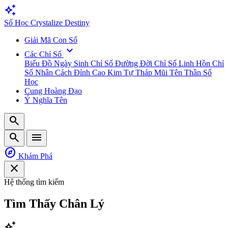
auto_awesome
Số
Học
Crystalize Destiny
Giải Mã Con Số
expand_more
Các Chỉ Số
Biểu Đồ Ngày Sinh
Chỉ Số Đường Đời
Chỉ Số Linh Hồn
Chỉ
Số Nhân Cách
Đỉnh Cao Kim Tự Tháp
Mũi Tên Thần Số
Học
Cung Hoàng Đạo
Ý Nghĩa Tên
search
search
menu
explore
Khám Phá
close
Hệ thống tìm kiếm
Tìm Thấy
Chân Lý
auto_awesome