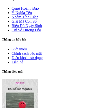
Cung Hoàng Đạo
Ý Nghĩa Tên
Nhóm Tính Cách
Giải Mã Con Số
Biểu Đồ Ngày Sinh
Chỉ Số Đường Đời
Thông tin hữu ích
Giới thiệu
Chính sách bảo mật
Điều khoản sử dụng
Liên hệ
Thông điệp mới