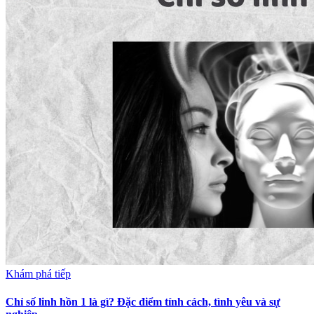
Khám phá tiếp
Chỉ số linh hồn 1 là gì? Đặc điểm tính cách, tình yêu và sự