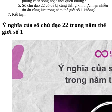
phong cách sống hoặc thói quen không?
Số chủ đạo 22 có dễ bị căng thẳng khi thực hiện nhiều
dự án cùng lúc trong năm thế giới số 1 không?
Kết luận
Ý nghĩa của số chủ đạo 22 trong năm thế
giới số 1