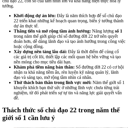
chủ đạo 22, con số của tầm nhìn lớn và khả năng hiện thực hóa lý
tưởng.
Khởi động dự án lớn:
Đây là năm thích hợp để số chủ đạo
22 triển khai những kế hoạch quan trọng, biến ý tưởng thành
dự án thực tế.
Thăng tiến và mở rộng tầm ảnh hưởng:
Năng lượng
số 1
trong năm thế giới giúp chỉ số đường đời 22 trở nên quyết
đoán hơn, dễ dàng lãnh đạo và tạo ảnh hưởng trong công việc
hoặc cộng đồng.
Xây dựng nền tảng lâu dài:
Đây là thời điểm để củng cố
các giá trị cốt lõi, thiết lập các mối quan hệ bền vững và tạo
nền móng cho mục tiêu dài hạn.
Khám phá tiềm năng bản thân:
Số đường đời 22 có cơ hội
nhận ra khả năng tiềm ẩn, rèn luyện kỹ năng quản lý, lãnh
đạo và sáng tạo, mở rộng tầm nhìn cá nhân.
Thử thách bản thân trong lĩnh vực mới:
Năm thế giới số 1
khuyến khích bạn thử sức ở những lĩnh vực chưa từng trải
nghiệm, từ đó phát triển sự tự tin và năng lực giải quyết vấn
đề.
Thách thức số chủ đạo 22 trong năm thế
giới số 1 cần lưu ý