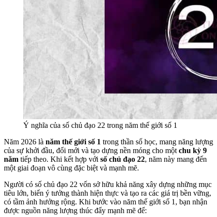
Ý nghĩa của số chủ đạo 22 trong năm thế giới số 1
Năm 2026 là
năm thế giới số 1
trong thần số học, mang năng lượng
của sự khởi đầu, đổi mới và tạo dựng nền móng cho một
chu kỳ 9
năm
tiếp theo. Khi kết hợp với
số chủ đạo 22
, năm này mang đến
một giai đoạn vô cùng đặc biệt và mạnh mẽ.
Người có số chủ đạo 22 vốn sở hữu khả năng xây dựng những mục
tiêu lớn, biến ý tưởng thành hiện thực và tạo ra các giá trị bền vững,
có tầm ảnh hưởng rộng. Khi bước vào năm thế giới số 1, bạn nhận
được nguồn năng lượng thúc đẩy mạnh mẽ để: