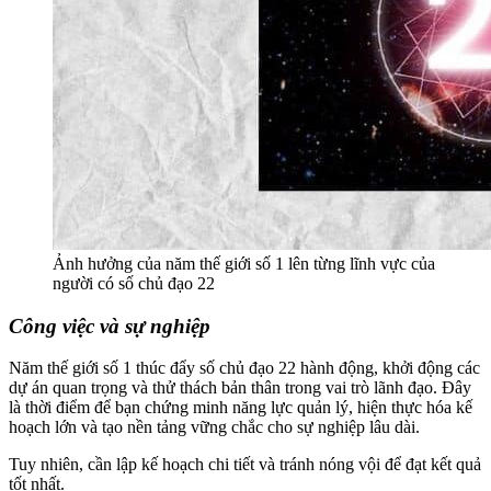
Ảnh hưởng của năm thế giới số 1 lên từng lĩnh vực của
người có số chủ đạo 22
Công việc và sự nghiệp
Năm thế giới số 1 thúc đẩy số chủ đạo 22 hành động, khởi động các
dự án quan trọng và thử thách bản thân trong vai trò lãnh đạo. Đây
là thời điểm để bạn chứng minh năng lực quản lý, hiện thực hóa kế
hoạch lớn và tạo nền tảng vững chắc cho sự nghiệp lâu dài.
Tuy nhiên, cần lập kế hoạch chi tiết và tránh nóng vội để đạt kết quả
tốt nhất.