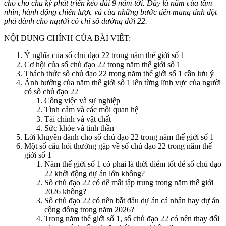
cho cho chu kỳ phát triển kéo dài 9 năm tới. Đây là năm của tầm
nhìn, hành động chiến lược và của những bước tiến mang tính đột
phá dành cho người có chỉ số đường đời 22.
NỘI DUNG CHÍNH CỦA BÀI VIẾT:
Ý nghĩa của số chủ đạo 22 trong năm thế giới số 1
Cơ hội của số chủ đạo 22 trong năm thế giới số 1
Thách thức số chủ đạo 22 trong năm thế giới số 1 cần lưu ý
Ảnh hưởng của năm thế giới số 1 lên từng lĩnh vực của người
có số chủ đạo 22
Công việc và sự nghiệp
Tình cảm và các mối quan hệ
Tài chính và vật chất
Sức khỏe và tinh thần
Lời khuyên dành cho số chủ đạo 22 trong năm thế giới số 1
Một số câu hỏi thường gặp về số chủ đạo 22 trong năm thế
giới số 1
Năm thế giới số 1 có phải là thời điểm tốt để số chủ đạo
22 khởi động dự án lớn không?
Số chủ đạo 22 có dễ mất tập trung trong năm thế giới
2026 không?
Số chủ đạo 22 có nên bắt đầu dự án cá nhân hay dự án
cộng đồng trong năm 2026?
Trong năm thế giới số 1, số chủ đạo 22 có nên thay đổi