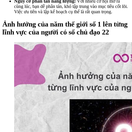
Nguy cơ phân tán năng lượng:
Với nhiều cơ hội mở ra
cùng lúc, bạn dễ phân tán, khó tập trung vào mục tiêu cốt lõi.
Việc ưu tiên và lập kế hoạch cụ thể là rất quan trọng.
Ảnh hưởng của năm thế giới số 1 lên từng
lĩnh vực của người có số chủ đạo 22