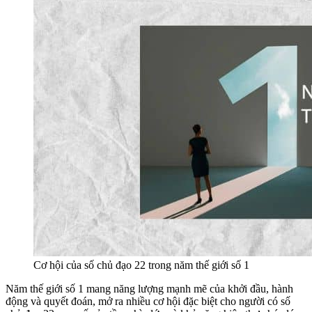
Cơ hội của số chủ đạo 22 trong năm thế giới số 1
Năm thế giới số 1 mang năng lượng mạnh mẽ của khởi đầu, hành
động và quyết đoán, mở ra nhiều cơ hội đặc biệt cho người có số