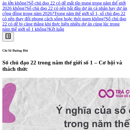
án lớn không?
Số chủ đạo 22 có dễ mất tập trung trong năm thế giới
2026 không?
Số chủ đạo 22 có nên bắt đầu dự án cá nhân hay dự án
cộng đồng trong năm 2026?
Trong năm thế giới số 1, số chủ đạo 22
có nên thay đổi phong cách sống hoặc thói quen không?
Số chủ đạo
22 có dễ bị căng thẳng khi thực hiện nhiều dự án cùng lúc trong
năm thế giới số 1 không?
Kết luận
list_alt
Chỉ Số Đường Đời
Số chủ đạo 22 trong năm thế giới số 1 – Cơ hội và
thách thức