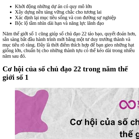
Khởi động những dự án có quy mô lớn
Xây dựng nền tảng vững chắc cho tương lai
Xác định lại mục tiêu sống và con đường sự nghiệp
Bộc lộ tầm nhìn dài hạn và năng lực lãnh đạo
Năm thế giới số 1 cũng giúp số chủ đạo 22 táo bạo, quyết đoán hơn,
sẵn sàng bắt đầu hành trình mới bằng một tư duy trưởng thành và
mục tiêu rõ ràng. Đây là thời điểm thích hợp để bạn gieo những hạt
giống lớn, chuẩn bị cho những thành tựu có thể kéo dài trong nhiều
năm sau đó.
Cơ hội của số chủ đạo 22 trong năm thế
giới số 1