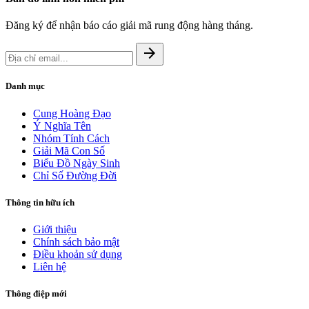
Đăng ký để nhận báo cáo giải mã rung động hàng tháng.
arrow_forward
Danh mục
Cung Hoàng Đạo
Ý Nghĩa Tên
Nhóm Tính Cách
Giải Mã Con Số
Biểu Đồ Ngày Sinh
Chỉ Số Đường Đời
Thông tin hữu ích
Giới thiệu
Chính sách bảo mật
Điều khoản sử dụng
Liên hệ
Thông điệp mới