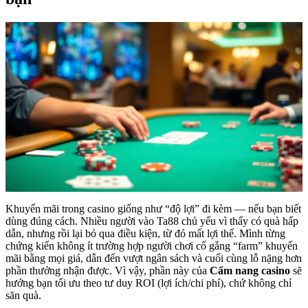
Khuyến mãi trong casino giống như “độ lợi” đi kèm — nếu bạn biết
dùng đúng cách. Nhiều người vào Ta88 chủ yếu vì thấy có quà hấp
dẫn, nhưng rồi lại bỏ qua điều kiện, từ đó mất lợi thế. Mình từng
chứng kiến không ít trường hợp người chơi cố gắng “farm” khuyến
mãi bằng mọi giá, dẫn đến vượt ngân sách và cuối cùng lỗ nặng hơn
phần thưởng nhận được. Vì vậy, phần này của
Cẩm nang casino
sẽ
hướng bạn tối ưu theo tư duy ROI (lợi ích/chi phí), chứ không chỉ
săn quà.