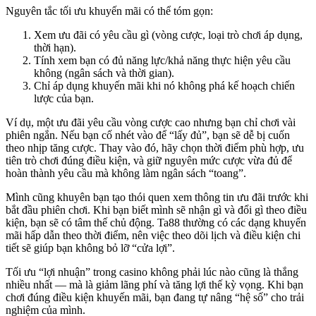
Nguyên tắc tối ưu khuyến mãi có thể tóm gọn:
Xem ưu đãi có yêu cầu gì (vòng cược, loại trò chơi áp dụng,
thời hạn).
Tính xem bạn có đủ năng lực/khả năng thực hiện yêu cầu
không (ngân sách và thời gian).
Chỉ áp dụng khuyến mãi khi nó không phá kế hoạch chiến
lược của bạn.
Ví dụ, một ưu đãi yêu cầu vòng cược cao nhưng bạn chỉ chơi vài
phiên ngắn. Nếu bạn cố nhét vào để “lấy đủ”, bạn sẽ dễ bị cuốn
theo nhịp tăng cược. Thay vào đó, hãy chọn thời điểm phù hợp, ưu
tiên trò chơi đúng điều kiện, và giữ nguyên mức cược vừa đủ để
hoàn thành yêu cầu mà không làm ngân sách “toang”.
Mình cũng khuyên bạn tạo thói quen xem thông tin ưu đãi trước khi
bắt đầu phiên chơi. Khi bạn biết mình sẽ nhận gì và đổi gì theo điều
kiện, bạn sẽ có tâm thế chủ động. Ta88 thường có các dạng khuyến
mãi hấp dẫn theo thời điểm, nên việc theo dõi lịch và điều kiện chi
tiết sẽ giúp bạn không bỏ lỡ “cửa lợi”.
Tối ưu “lợi nhuận” trong casino không phải lúc nào cũng là thắng
nhiều nhất — mà là giảm lãng phí và tăng lợi thế kỳ vọng. Khi bạn
chơi đúng điều kiện khuyến mãi, bạn đang tự nâng “hệ số” cho trải
nghiệm của mình.