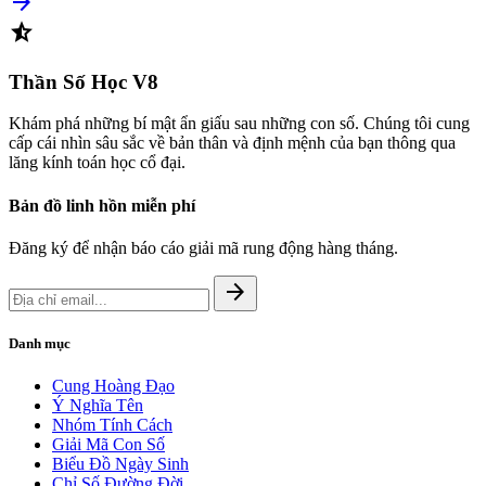
arrow_forward
star_half
Thần Số Học
V8
Khám phá những bí mật ẩn giấu sau những con số. Chúng tôi cung
cấp cái nhìn sâu sắc về bản thân và định mệnh của bạn thông qua
lăng kính toán học cổ đại.
Bản đồ linh hồn miễn phí
Đăng ký để nhận báo cáo giải mã rung động hàng tháng.
arrow_forward
Danh mục
Cung Hoàng Đạo
Ý Nghĩa Tên
Nhóm Tính Cách
Giải Mã Con Số
Biểu Đồ Ngày Sinh
Chỉ Số Đường Đời