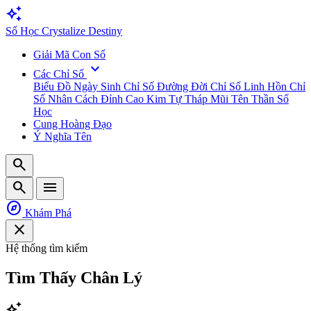
auto_awesome
Số
Học
Crystalize Destiny
Giải Mã Con Số
expand_more
Các Chỉ Số
Biểu Đồ Ngày Sinh
Chỉ Số Đường Đời
Chỉ Số Linh Hồn
Chỉ
Số Nhân Cách
Đỉnh Cao Kim Tự Tháp
Mũi Tên Thần Số
Học
Cung Hoàng Đạo
Ý Nghĩa Tên
search
search
menu
explore
Khám Phá
close
Hệ thống tìm kiếm
Tìm Thấy
Chân Lý
auto_awesome