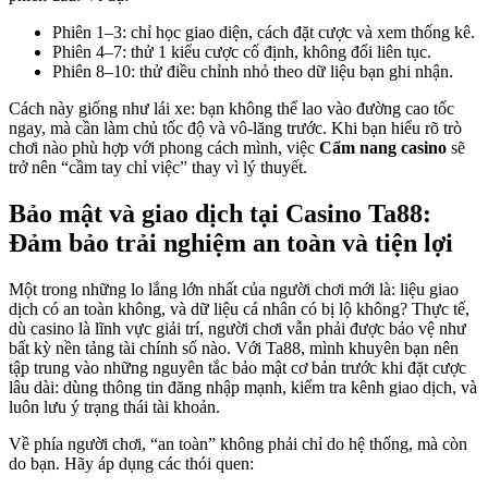
Phiên 1–3: chỉ học giao diện, cách đặt cược và xem thống kê.
Phiên 4–7: thử 1 kiểu cược cố định, không đổi liên tục.
Phiên 8–10: thử điều chỉnh nhỏ theo dữ liệu bạn ghi nhận.
Cách này giống như lái xe: bạn không thể lao vào đường cao tốc
ngay, mà cần làm chủ tốc độ và vô-lăng trước. Khi bạn hiểu rõ trò
chơi nào phù hợp với phong cách mình, việc
Cẩm nang casino
sẽ
trở nên “cầm tay chỉ việc” thay vì lý thuyết.
Bảo mật và giao dịch tại Casino Ta88:
Đảm bảo trải nghiệm an toàn và tiện lợi
Một trong những lo lắng lớn nhất của người chơi mới là: liệu giao
dịch có an toàn không, và dữ liệu cá nhân có bị lộ không? Thực tế,
dù casino là lĩnh vực giải trí, người chơi vẫn phải được bảo vệ như
bất kỳ nền tảng tài chính số nào. Với Ta88, mình khuyên bạn nên
tập trung vào những nguyên tắc bảo mật cơ bản trước khi đặt cược
lâu dài: dùng thông tin đăng nhập mạnh, kiểm tra kênh giao dịch, và
luôn lưu ý trạng thái tài khoản.
Về phía người chơi, “an toàn” không phải chỉ do hệ thống, mà còn
do bạn. Hãy áp dụng các thói quen: