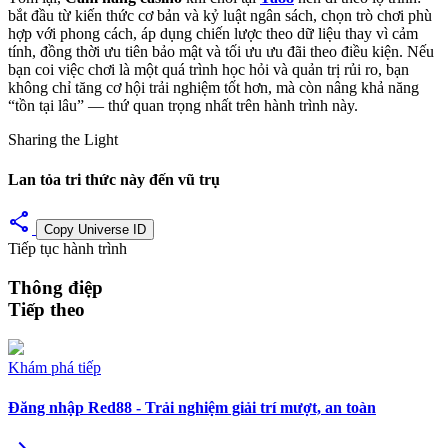
bắt đầu từ kiến thức cơ bản và kỷ luật ngân sách, chọn trò chơi phù
hợp với phong cách, áp dụng chiến lược theo dữ liệu thay vì cảm
tính, đồng thời ưu tiên bảo mật và tối ưu ưu đãi theo điều kiện. Nếu
bạn coi việc chơi là một quá trình học hỏi và quản trị rủi ro, bạn
không chỉ tăng cơ hội trải nghiệm tốt hơn, mà còn nâng khả năng
“tồn tại lâu” — thứ quan trọng nhất trên hành trình này.
Sharing the Light
Lan tỏa tri thức này đến vũ trụ
share
Copy Universe ID
Tiếp tục hành trình
Thông điệp
Tiếp theo
Khám phá tiếp
Đăng nhập Red88 - Trải nghiệm giải trí mượt, an toàn