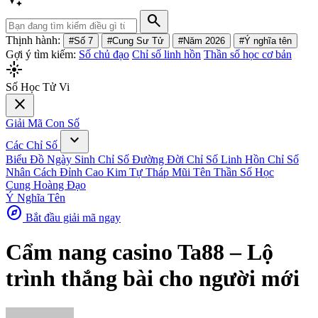
search
Thịnh hành:
#Số 7
#Cung Sư Tử
#Năm 2026
#Ý nghĩa tên
Gợi ý tìm kiếm:
Số chủ đạo
Chỉ số linh hồn
Thần số học cơ bản
flare
Số Học Tử Vi
close
Giải Mã Con Số
expand_more
Các Chỉ Số
Biểu Đồ Ngày Sinh
Chỉ Số Đường Đời
Chỉ Số Linh Hồn
Chỉ Số
Nhân Cách
Đỉnh Cao Kim Tự Tháp
Mũi Tên Thần Số Học
Cung Hoàng Đạo
Ý Nghĩa Tên
explore
Bắt đầu giải mã ngay
Cẩm nang casino Ta88 – Lộ
trình thắng bài cho người mới