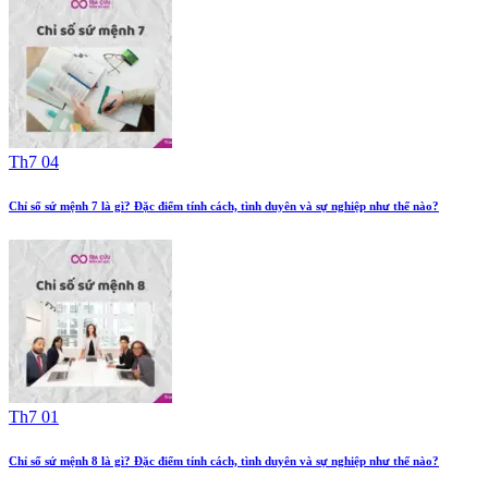
Th7 04
Chỉ số sứ mệnh 7 là gì? Đặc điểm tính cách, tình duyên và sự nghiệp như thế nào?
Th7 01
Chỉ số sứ mệnh 8 là gì? Đặc điểm tính cách, tình duyên và sự nghiệp như thế nào?