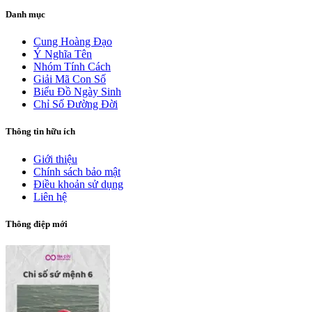
Danh mục
Cung Hoàng Đạo
Ý Nghĩa Tên
Nhóm Tính Cách
Giải Mã Con Số
Biểu Đồ Ngày Sinh
Chỉ Số Đường Đời
Thông tin hữu ích
Giới thiệu
Chính sách bảo mật
Điều khoản sử dụng
Liên hệ
Thông điệp mới