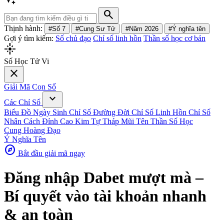
search
Thịnh hành:
#Số 7
#Cung Sư Tử
#Năm 2026
#Ý nghĩa tên
Gợi ý tìm kiếm:
Số chủ đạo
Chỉ số linh hồn
Thần số học cơ bản
flare
Số Học Tử Vi
close
Giải Mã Con Số
expand_more
Các Chỉ Số
Biểu Đồ Ngày Sinh
Chỉ Số Đường Đời
Chỉ Số Linh Hồn
Chỉ Số
Nhân Cách
Đỉnh Cao Kim Tự Tháp
Mũi Tên Thần Số Học
Cung Hoàng Đạo
Ý Nghĩa Tên
explore
Bắt đầu giải mã ngay
Đăng nhập Dabet mượt mà –
Bí quyết vào tài khoản nhanh
& an toàn