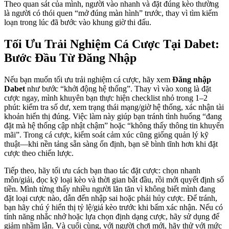
Theo quan sát của mình, người vào nhanh và đặt đúng kèo thường
là người có thói quen “mở đúng màn hình” trước, thay vì tìm kiếm
loạn trong lúc đã bước vào khung giờ thi đấu.
Tối Ưu Trải Nghiệm Cá Cược Tại Dabet:
Bước Đầu Từ Đăng Nhập
Nếu bạn muốn tối ưu trải nghiệm cá cược, hãy xem
Đăng nhập
Dabet
như bước “khởi động hệ thống”. Thay vì vào xong là đặt
cược ngay, mình khuyên bạn thực hiện checklist nhỏ trong 1–2
phút: kiểm tra số dư, xem trạng thái mạng/giờ hệ thống, xác nhận tài
khoản hiển thị đúng. Việc làm này giúp bạn tránh tình huống “đang
đặt mà hệ thống cập nhật chậm” hoặc “không thấy thông tin khuyến
mãi”. Trong cá cược, kiểm soát cảm xúc cũng giống quản lý kỹ
thuật—khi nền tảng sẵn sàng ổn định, bạn sẽ bình tĩnh hơn khi đặt
cược theo chiến lược.
Tiếp theo, hãy tối ưu cách bạn thao tác đặt cược: chọn nhanh
môn/giải, đọc kỹ loại kèo và thời gian bắt đầu, rồi mới quyết định số
tiền. Mình từng thấy nhiều người lăn tăn vì không biết mình đang
đặt loại cược nào, dẫn đến nhập sai hoặc phải hủy cược. Để tránh,
bạn hãy chú ý hiển thị tỷ lệ/giá kèo trước khi bấm xác nhận. Nếu có
tính năng nhắc nhở hoặc lựa chọn định dạng cược, hãy sử dụng để
giảm nhầm lẫn. Và cuối cùng, với người chơi mới, hãy thử với mức