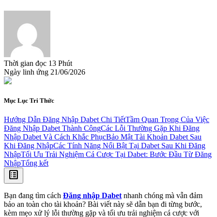
Thời gian đọc
13 Phút
Ngày linh ứng
21/06/2026
Mục Lục Tri Thức
Hướng Dẫn Đăng Nhập Dabet Chi Tiết
Tầm Quan Trọng Của Việc
Đăng Nhập Dabet Thành Công
Các Lỗi Thường Gặp Khi Đăng
Nhập Dabet Và Cách Khắc Phục
Bảo Mật Tài Khoản Dabet Sau
Khi Đăng Nhập
Các Tính Năng Nổi Bật Tại Dabet Sau Khi Đăng
Nhập
Tối Ưu Trải Nghiệm Cá Cược Tại Dabet: Bước Đầu Từ Đăng
Nhập
Tổng kết
list_alt
Bạn đang tìm cách
Đăng nhập Dabet
nhanh chóng mà vẫn đảm
bảo an toàn cho tài khoản? Bài viết này sẽ dẫn bạn đi từng bước,
kèm mẹo xử lý lỗi thường gặp và tối ưu trải nghiệm cá cược với