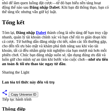
nhỏ để làm quen luồng đặt cược—từ đó bạn hiểu nền tảng hoạt
động thế nào sau
Đăng nhập Dabet
. Khi bạn đã thông thạo, bạn có
thể tăng tốc nhưng vẫn giữ kỷ luật.
Tổng kết
Tóm lại,
Đăng nhập
Dabet
thành công là nền tảng để bạn truy cập
nhanh, quản lý tài khoản chính xác và hạn chế rủi ro gián đoạn khi
cá cược. Từ hướng dẫn đăng nhập chi tiết, nắm các lỗi thường gặp,
cho đến tối ưu bảo mật và khám phá tính năng sau khi vào tài
khoản, tất cả đều nhằm giúp trải nghiệm của bạn mượt mà hơn mỗi
phiên chơi. Chúc bạn đăng nhập suôn sẻ, tận dụng đúng ưu đãi và
luôn giữ cho mình sự an tâm khi bước vào cuộc chơi—
nhớ ưu tiên
an toàn & tối ưu thao tác ngay từ đầu
.
Sharing the Light
Lan tỏa tri thức này đến vũ trụ
share
Copy Universe ID
Tiếp tục hành trình
Thông điệp