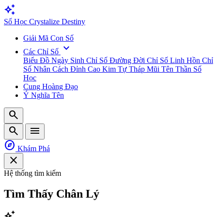
auto_awesome
Số
Học
Crystalize Destiny
Giải Mã Con Số
expand_more
Các Chỉ Số
Biểu Đồ Ngày Sinh
Chỉ Số Đường Đời
Chỉ Số Linh Hồn
Chỉ
Số Nhân Cách
Đỉnh Cao Kim Tự Tháp
Mũi Tên Thần Số
Học
Cung Hoàng Đạo
Ý Nghĩa Tên
search
search
menu
explore
Khám Phá
close
Hệ thống tìm kiếm
Tìm Thấy
Chân Lý
auto_awesome