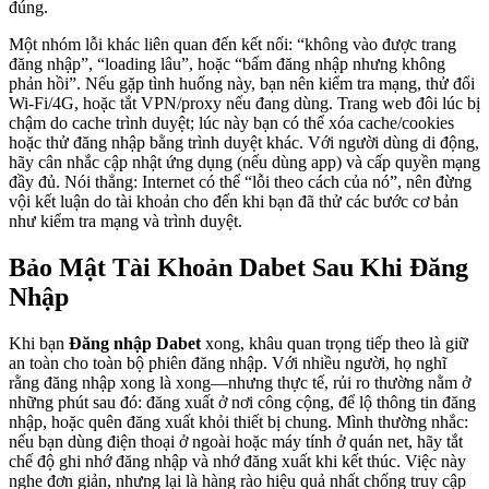
đúng.
Một nhóm lỗi khác liên quan đến kết nối: “không vào được trang
đăng nhập”, “loading lâu”, hoặc “bấm đăng nhập nhưng không
phản hồi”. Nếu gặp tình huống này, bạn nên kiểm tra mạng, thử đổi
Wi‑Fi/4G, hoặc tắt VPN/proxy nếu đang dùng. Trang web đôi lúc bị
chậm do cache trình duyệt; lúc này bạn có thể xóa cache/cookies
hoặc thử đăng nhập bằng trình duyệt khác. Với người dùng di động,
hãy cân nhắc cập nhật ứng dụng (nếu dùng app) và cấp quyền mạng
đầy đủ. Nói thẳng: Internet có thể “lỗi theo cách của nó”, nên đừng
vội kết luận do tài khoản cho đến khi bạn đã thử các bước cơ bản
như kiểm tra mạng và trình duyệt.
Bảo Mật Tài Khoản Dabet Sau Khi Đăng
Nhập
Khi bạn
Đăng nhập Dabet
xong, khâu quan trọng tiếp theo là giữ
an toàn cho toàn bộ phiên đăng nhập. Với nhiều người, họ nghĩ
rằng đăng nhập xong là xong—nhưng thực tế, rủi ro thường nằm ở
những phút sau đó: đăng xuất ở nơi công cộng, để lộ thông tin đăng
nhập, hoặc quên đăng xuất khỏi thiết bị chung. Mình thường nhắc:
nếu bạn dùng điện thoại ở ngoài hoặc máy tính ở quán net, hãy tắt
chế độ ghi nhớ đăng nhập và nhớ đăng xuất khi kết thúc. Việc này
nghe đơn giản, nhưng lại là hàng rào hiệu quả nhất chống truy cập