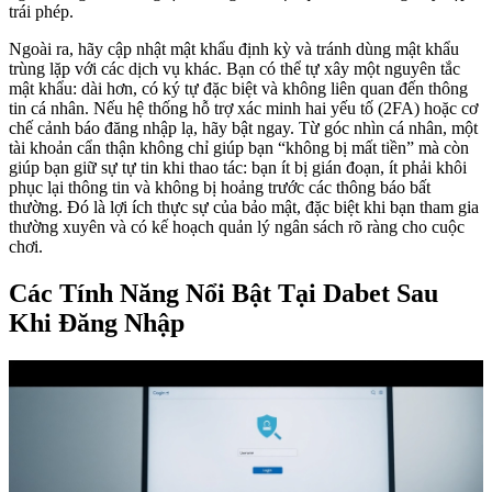
trái phép.
Ngoài ra, hãy cập nhật mật khẩu định kỳ và tránh dùng mật khẩu
trùng lặp với các dịch vụ khác. Bạn có thể tự xây một nguyên tắc
mật khẩu: dài hơn, có ký tự đặc biệt và không liên quan đến thông
tin cá nhân. Nếu hệ thống hỗ trợ xác minh hai yếu tố (2FA) hoặc cơ
chế cảnh báo đăng nhập lạ, hãy bật ngay. Từ góc nhìn cá nhân, một
tài khoản cẩn thận không chỉ giúp bạn “không bị mất tiền” mà còn
giúp bạn giữ sự tự tin khi thao tác: bạn ít bị gián đoạn, ít phải khôi
phục lại thông tin và không bị hoảng trước các thông báo bất
thường. Đó là lợi ích thực sự của bảo mật, đặc biệt khi bạn tham gia
thường xuyên và có kế hoạch quản lý ngân sách rõ ràng cho cuộc
chơi.
Các Tính Năng Nổi Bật Tại Dabet Sau
Khi Đăng Nhập