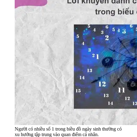
Người có nhiều số 1 trong biều đồ ngày sinh thường có
xu hướng tập trung vào quan điểm cá nhân.