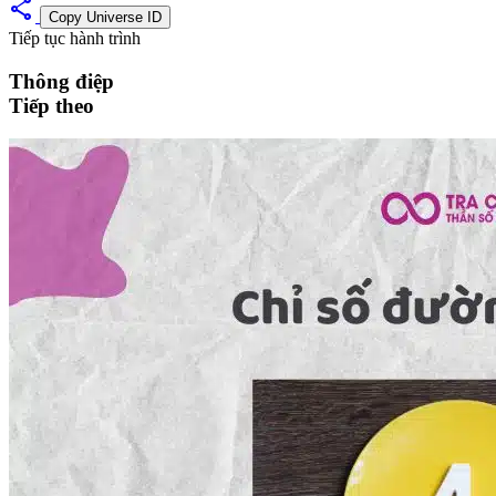
share
Copy Universe ID
Tiếp tục hành trình
Thông điệp
Tiếp theo