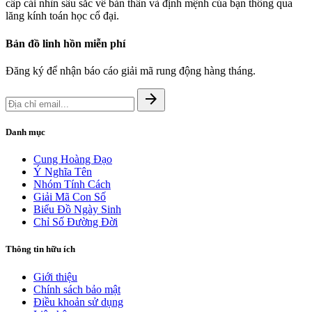
cấp cái nhìn sâu sắc về bản thân và định mệnh của bạn thông qua
lăng kính toán học cổ đại.
Bản đồ linh hồn miễn phí
Đăng ký để nhận báo cáo giải mã rung động hàng tháng.
arrow_forward
Danh mục
Cung Hoàng Đạo
Ý Nghĩa Tên
Nhóm Tính Cách
Giải Mã Con Số
Biểu Đồ Ngày Sinh
Chỉ Số Đường Đời
Thông tin hữu ích
Giới thiệu
Chính sách bảo mật
Điều khoản sử dụng