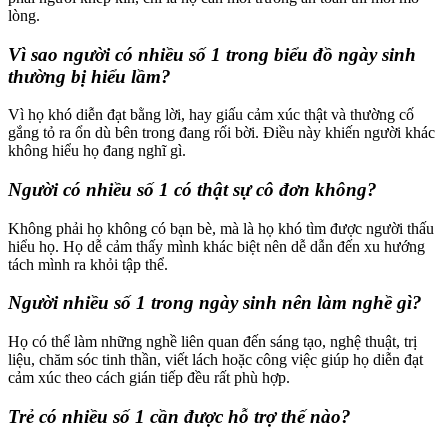
lòng.
Vì sao người có nhiều số 1 trong biểu đồ ngày sinh
thường bị hiểu lầm?
Vì họ khó diễn đạt bằng lời, hay giấu cảm xúc thật và thường cố
gắng tỏ ra ổn dù bên trong đang rối bời. Điều này khiến người khác
không hiểu họ đang nghĩ gì.
Người có nhiều số 1 có thật sự cô đơn không?
Không phải họ không có bạn bè, mà là họ khó tìm được người thấu
hiểu họ. Họ dễ cảm thấy mình khác biệt nên dễ dẫn đến xu hướng
tách mình ra khỏi tập thể.
Người nhiều số 1 trong ngày sinh nên làm nghề gì?
Họ có thể làm những nghề liên quan đến sáng tạo, nghệ thuật, trị
liệu, chăm sóc tinh thần, viết lách hoặc công việc giúp họ diễn đạt
cảm xúc theo cách gián tiếp đều rất phù hợp.
Trẻ có nhiều số 1 cần được hỗ trợ thế nào?