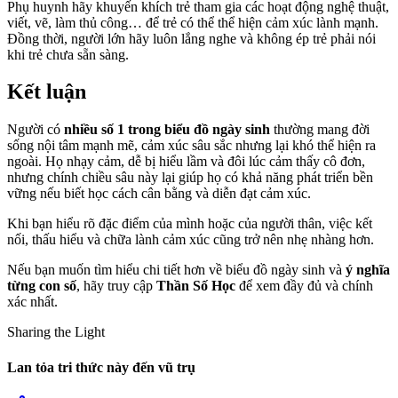
Phụ huynh hãy khuyến khích trẻ tham gia các hoạt động nghệ thuật,
viết, vẽ, làm thủ công… để trẻ có thể thể hiện cảm xúc lành mạnh.
Đồng thời, người lớn hãy luôn lắng nghe và không ép trẻ phải nói
khi trẻ chưa sẵn sàng.
Kết luận
Người có
nhiều số 1 trong biểu đồ ngày sinh
thường mang đời
sống nội tâm mạnh mẽ, cảm xúc sâu sắc nhưng lại khó thể hiện ra
ngoài. Họ nhạy cảm, dễ bị hiểu lầm và đôi lúc cảm thấy cô đơn,
nhưng chính chiều sâu này lại giúp họ có khả năng phát triển bền
vững nếu biết học cách cân bằng và diễn đạt cảm xúc.
Khi bạn hiểu rõ đặc điểm của mình hoặc của người thân, việc kết
nối, thấu hiểu và chữa lành cảm xúc cũng trở nên nhẹ nhàng hơn.
Nếu bạn muốn tìm hiểu chi tiết hơn về biểu đồ ngày sinh và
ý nghĩa
từng con số
, hãy truy cập
Thần Số Học
để xem đầy đủ và chính
xác nhất.
Sharing the Light
Lan tỏa tri thức này đến vũ trụ