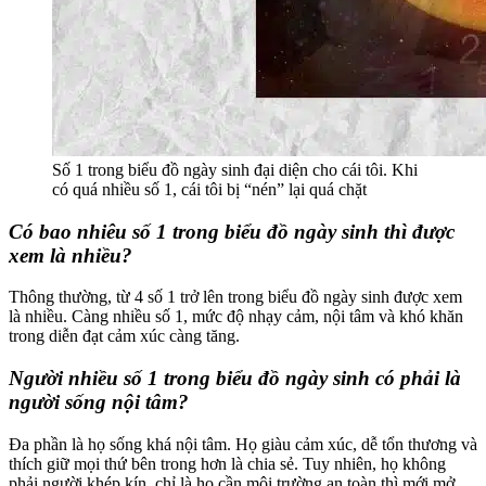
Số 1 trong biểu đồ ngày sinh đại diện cho cái tôi. Khi
có quá nhiều số 1, cái tôi bị “nén” lại quá chặt
Có bao nhiêu số 1 trong biểu đồ ngày sinh thì được
xem là nhiều?
Thông thường, từ 4 số 1 trở lên trong biểu đồ ngày sinh được xem
là nhiều. Càng nhiều số 1, mức độ nhạy cảm, nội tâm và khó khăn
trong diễn đạt cảm xúc càng tăng.
Người nhiều số 1 trong biểu đồ ngày sinh có phải là
người sống nội tâm?
Đa phần là họ sống khá nội tâm. Họ giàu cảm xúc, dễ tổn thương và
thích giữ mọi thứ bên trong hơn là chia sẻ. Tuy nhiên, họ không
phải người khép kín, chỉ là họ cần môi trường an toàn thì mới mở