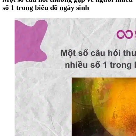
số 1 trong biểu đồ ngày sinh