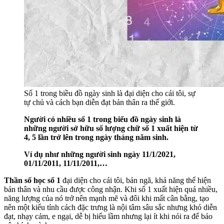
Số 1 trong biều đồ ngày sinh là đại diện cho cái tôi, sự
tự chủ và cách bạn diễn đạt bản thân ra thế giới.
Người có nhiều số 1 trong biểu đồ ngày sinh là
những người sở hữu số lượng chữ số 1 xuất hiện từ
4, 5 lần trở lên trong ngày tháng năm sinh.
Ví dụ như những người sinh ngày 11/1/2021,
01/11/2011, 11/11/2011,…
Thần số học số 1
đại diện cho cái tôi, bản ngã, khả năng thể hiện
bản thân và nhu cầu được công nhận. Khi số 1 xuất hiện quá nhiều,
năng lượng của nó trở nên mạnh mẽ và đôi khi mất cân bằng, tạo
nên một kiểu tính cách đặc trưng là nội tâm sâu sắc nhưng khó diễn
đạt, nhạy cảm, e ngại, dễ bị hiểu lầm nhưng lại ít khi nói ra để bảo