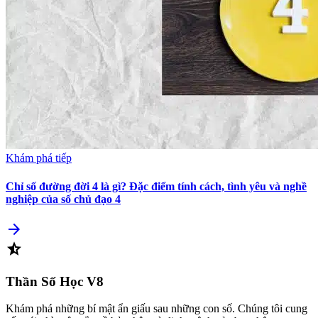
Khám phá tiếp
Chỉ số đường đời 4 là gì? Đặc điểm tính cách, tình yêu và nghề
nghiệp của số chủ đạo 4
arrow_forward
star_half
Thần Số Học
V8
Khám phá những bí mật ẩn giấu sau những con số. Chúng tôi cung