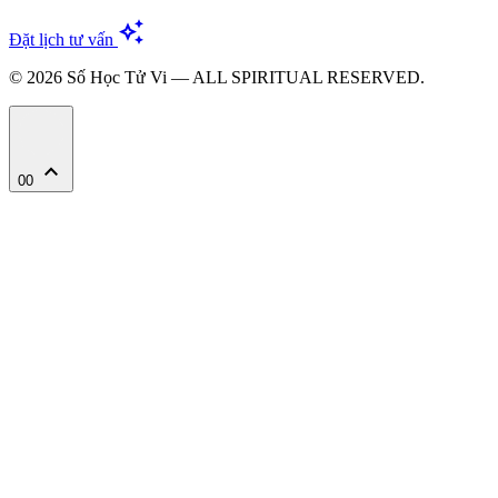
auto_awesome
Đặt lịch tư vấn
© 2026 Số Học Tử Vi — ALL SPIRITUAL RESERVED.
expand_less
00