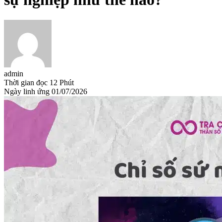
admin
Thời gian đọc
12 Phút
Ngày linh ứng
01/07/2026