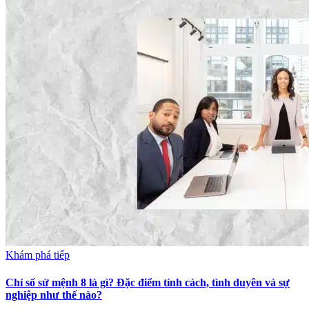
Khám phá tiếp
Chỉ số sứ mệnh 8 là gì? Đặc điểm tính cách, tình duyên và sự
nghiệp như thế nào?