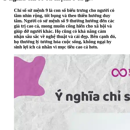
Chỉ số sứ mệnh 9 là con số biểu trưng cho người có
tầm nhìn rộng, tốt bụng và theo thiên hướng duy
tâm. Người có sứ mệnh số 9 thường hướng đến các
giá trị cao cả, mong muốn cống hiến cho xã hội và
giúp đỡ người khác. Họ cũng có khả năng cảm
nhận sâu sắc về nghệ thuật và cái đẹp. Bên cạnh đó,
họ thường lý tưởng hóa cuộc sống, không ngại hy
sinh lợi ích cá nhân vì mục tiêu cao cả hơn.