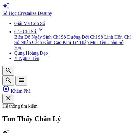
auto_awesome
Số
Học
Crystalize Destiny
Giải Mã Con Số
expand_more
Các Chỉ Số
Biểu Đồ Ngày Sinh
Chỉ Số Đường Đời
Chỉ Số Linh Hồn
Chỉ
Số Nhân Cách
Đỉnh Cao Kim Tự Tháp
Mũi Tên Thần Số
Học
Cung Hoàng Đạo
Ý Nghĩa Tên
search
search
menu
explore
Khám Phá
close
Hệ thống tìm kiếm
Tìm Thấy
Chân Lý
auto_awesome