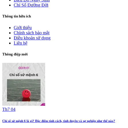
Chỉ Số Đường Đời
Thông tin hữu ích
Giới thiệu
Chính sách bảo mật
Điều khoản sử dụng
Liên hệ
Thông điệp mới
Th7 04
Chỉ số sứ mệnh 6 là gì? Đặc điểm tính cách, tình duyên và sự nghiệp như thế nào?