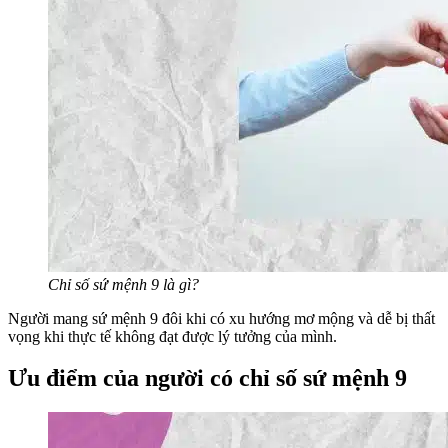
Chỉ số sứ mệnh 9 là gì?
Người mang sứ mệnh 9 đôi khi có xu hướng mơ mộng và dễ bị thất
vọng khi thực tế không đạt được lý tưởng của mình.
Ưu điểm của người có chỉ số sứ mệnh 9