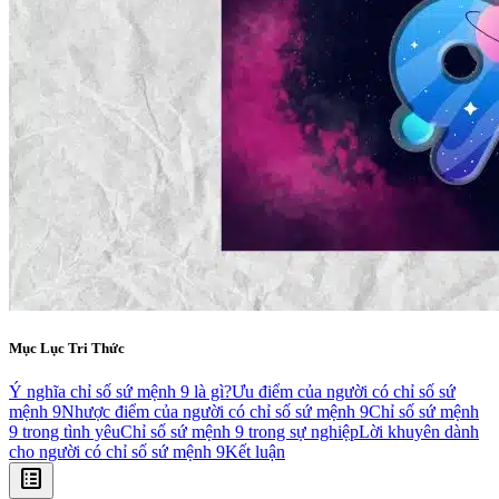
Mục Lục Tri Thức
Ý nghĩa chỉ số sứ mệnh 9 là gì?
Ưu điểm của người có chỉ số sứ
mệnh 9
Nhược điểm của người có chỉ số sứ mệnh 9
Chỉ số sứ mệnh
9 trong tình yêu
Chỉ số sứ mệnh 9 trong sự nghiệp
Lời khuyên dành
cho người có chỉ số sứ mệnh 9
Kết luận
list_alt