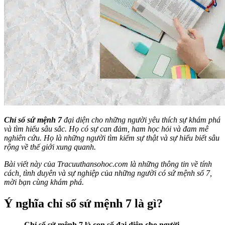
Chỉ số sứ mệnh 7
đại diện cho những người yêu thích sự khám phá
và tìm hiểu sâu sắc. Họ có sự can đảm, ham học hỏi và đam mê
nghiên cứu. Họ là những người tìm kiếm sự thật và sự hiểu biết sâu
rộng về thế giới xung quanh.
Bài viết này của Tracuuthansohoc.com là những thông tin về tính
cách, tình duyên và sự nghiệp của những người có sứ mệnh số 7,
mời bạn cùng khám phá.
Ý nghĩa chỉ số sứ mệnh 7 là gì?
Chỉ số sứ mệnh 7 là con số đại diện cho người