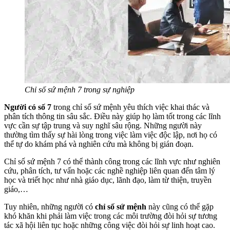
Chỉ số sứ mệnh 7 trong sự nghiệp
Người có số 7
trong chỉ số sứ mệnh yêu thích việc khai thác và
phân tích thông tin sâu sắc. Điều này giúp họ làm tốt trong các lĩnh
vực cần sự tập trung và suy nghĩ sâu rộng. Những người này
thường tìm thấy sự hài lòng trong việc làm việc độc lập, nơi họ có
thể tự do khám phá và nghiên cứu mà không bị gián đoạn.
Chỉ số sứ mệnh 7 có thể thành công trong các lĩnh vực như nghiên
cứu, phân tích, tư vấn hoặc các nghề nghiệp liên quan đến tâm lý
học và triết học như nhà giáo dục, lãnh đạo, làm từ thiện, truyền
giáo,…
Tuy nhiên, những người có
chỉ số sứ mệnh
này cũng có thể gặp
khó khăn khi phải làm việc trong các môi trường đòi hỏi sự tương
tác xã hội liên tục hoặc những công việc đòi hỏi sự linh hoạt cao.