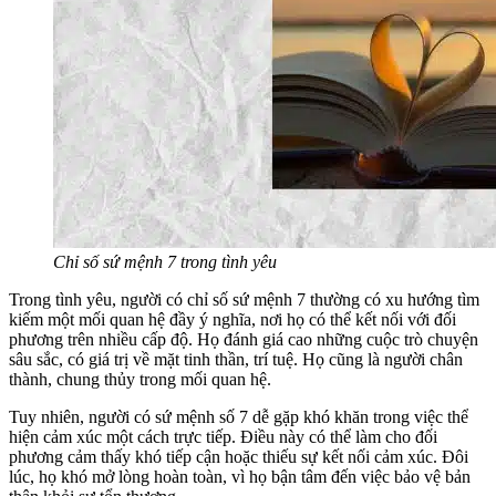
Chỉ số sứ mệnh 7 trong tình yêu
Trong tình yêu, người có chỉ số sứ mệnh 7 thường có xu hướng tìm
kiếm một mối quan hệ đầy ý nghĩa, nơi họ có thể kết nối với đối
phương trên nhiều cấp độ. Họ đánh giá cao những cuộc trò chuyện
sâu sắc, có giá trị về mặt tinh thần, trí tuệ. Họ cũng là người chân
thành, chung thủy trong mối quan hệ.
Tuy nhiên, người có sứ mệnh số 7 dễ gặp khó khăn trong việc thể
hiện cảm xúc một cách trực tiếp. Điều này có thể làm cho đối
phương cảm thấy khó tiếp cận hoặc thiếu sự kết nối cảm xúc. Đôi
lúc, họ khó mở lòng hoàn toàn, vì họ bận tâm đến việc bảo vệ bản