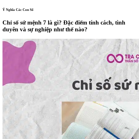
Ý Nghĩa Các Con Số
Chỉ số sứ mệnh 7 là gì? Đặc điểm tính cách, tình
duyên và sự nghiệp như thế nào?