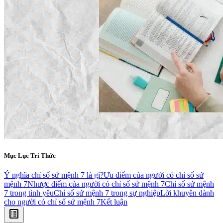
Mục Lục Tri Thức
Ý nghĩa chỉ số sứ mệnh 7 là gì?
Ưu điểm của người có chỉ số sứ
mệnh 7
Nhược điểm của người có chỉ số sứ mệnh 7
Chỉ số sứ mệnh
7 trong tình yêu
Chỉ số sứ mệnh 7 trong sự nghiệp
Lời khuyên dành
cho người có chỉ số sứ mệnh 7
Kết luận
list_alt