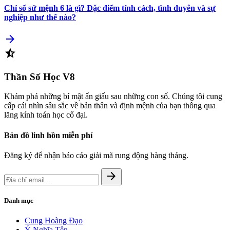
Chỉ số sứ mệnh 6 là gì? Đặc điểm tính cách, tình duyên và sự
nghiệp như thế nào?
arrow_forward
star_half
Thần Số Học
V8
Khám phá những bí mật ẩn giấu sau những con số. Chúng tôi cung
cấp cái nhìn sâu sắc về bản thân và định mệnh của bạn thông qua
lăng kính toán học cổ đại.
Bản đồ linh hồn miễn phí
Đăng ký để nhận báo cáo giải mã rung động hàng tháng.
arrow_forward
Danh mục
Cung Hoàng Đạo
Ý Nghĩa Tên