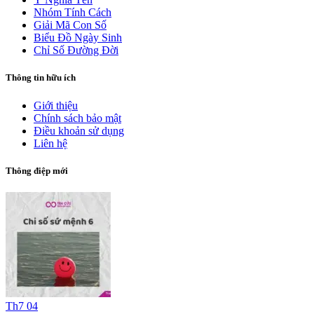
Nhóm Tính Cách
Giải Mã Con Số
Biểu Đồ Ngày Sinh
Chỉ Số Đường Đời
Thông tin hữu ích
Giới thiệu
Chính sách bảo mật
Điều khoản sử dụng
Liên hệ
Thông điệp mới
Th7 04