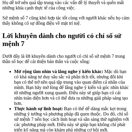
Họ dễ trở nên quá tập trung vào các vấn đề lý thuyết và quên mất
những khía cạnh thực tế của công việc.
Sứ mệnh số 7 cũng khó hợp tác tốt cùng với người khác nếu họ cảm
thấy không có sự đồng điệu về mặt trí tuệ.
Lời khuyên dành cho người có chỉ số sứ
mệnh 7
Dưới đây là lời khuyên dành cho người có chỉ số sứ mệnh 7 trong
thần số học để cải thiện bản thân và cuộc sống:
Mở rộng tầm nhìn và lắng nghe ý kiến khác:
Mặc dù bạn
có khả năng tư duy sâu sắc và phân tích tốt, nhưng đôi khi
bạn có thể trở nên quá tập trung vào quan điểm cá nhân của
mình. Bạn hãy mở lòng để lắng nghe ý kiến và góc nhìn khác
từ những người xung quanh. Điều này sẽ giúp bạn có cái
nhìn toàn diện hơn và có thể đưa ra những giải pháp sáng tạo
hơn.
Thực hành sự linh hoạt:
Bạn có thể dễ dàng mắc kẹt trong
những ý tưởng và phương pháp đã quen thuộc. Do đó, chỉ số
sứ mệnh 7 nên học cách linh hoạt và sẵn sàng thử nghiệm với
các phương pháp mới. Điều này sẽ giúp bạn không chỉ phát
triển kỹ năng mà còn khám phá những cơ hội mới.