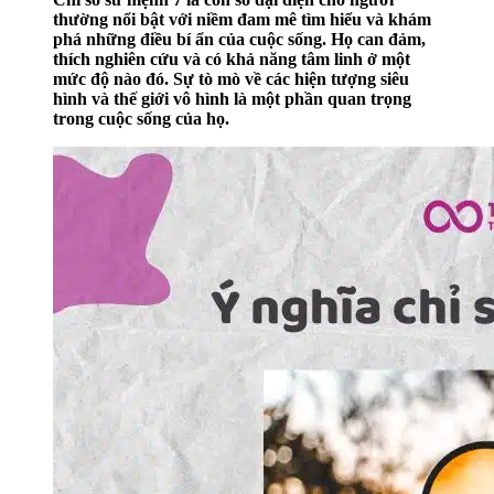
thường nổi bật với niềm đam mê tìm hiểu và khám
phá những điều bí ẩn của cuộc sống. Họ can đảm,
thích nghiên cứu và có khả năng tâm linh ở một
mức độ nào đó. Sự tò mò về các hiện tượng siêu
hình và thế giới vô hình là một phần quan trọng
trong cuộc sống của họ.