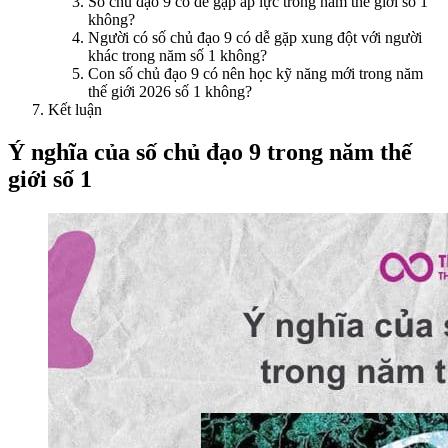
Số chủ đạo 9 có dễ gặp áp lực trong năm thế giới số 1
không?
Người có số chủ đạo 9 có dễ gặp xung đột với người
khác trong năm số 1 không?
Con số chủ đạo 9 có nên học kỹ năng mới trong năm
thế giới 2026 số 1 không?
Kết luận
Ý nghĩa của số chủ đạo 9 trong năm thế
giới số 1