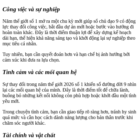
Công việc và sự nghiệp
Năm thế giới số 1 mở ra một chu kỳ mới giúp số chủ đạo 9 có động
lực thay đổi công việc, bắt đầu dự án mới hoặc bước vào hướng đi
hoàn toàn khác. Đây là thời điểm thuận lợi để xây dựng kế hoạch
dài hạn, thể hiện khả năng sáng tạo và khởi động lại sự nghiệp theo
mục tiêu cá nhân.
Tuy nhiên, bạn cần quyết đoán hơn và hạn chế bị ảnh hưởng bởi
cảm xúc khi đưa ra lựa chọn.
Tình cảm và các mối quan hệ
Sự thay đổi trong năm thế giới 2026 số 1 khiến số đường đời 9 nhìn
lại các mối quan hệ của mình. Đây là thời điểm tốt để chữa lành,
buông bỏ những kết nối không còn phù hợp hoặc khởi đầu một tình
yêu mới.
Trong chuyện tình cảm, bạn cần giao tiếp rõ ràng hơn, tránh hy sinh
quá mức và cần học cách dành năng lượng cho bản thân trước khi
chăm sóc người khác.
Tài chính và vật chất