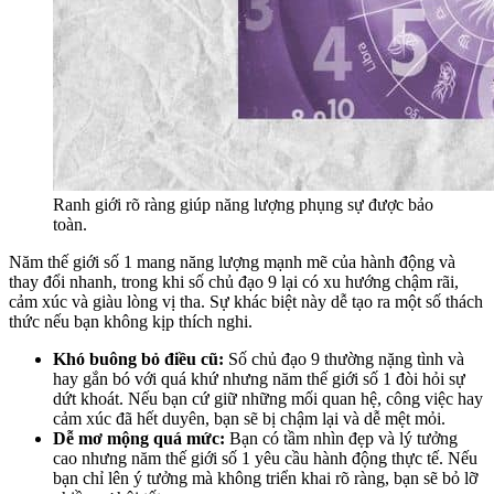
Ranh giới rõ ràng giúp năng lượng phụng sự được bảo
toàn.
Năm thế giới số 1 mang năng lượng mạnh mẽ của hành động và
thay đổi nhanh, trong khi số chủ đạo 9 lại có xu hướng chậm rãi,
cảm xúc và giàu lòng vị tha. Sự khác biệt này dễ tạo ra một số thách
thức nếu bạn không kịp thích nghi.
Khó buông bỏ điều cũ:
Số chủ đạo 9 thường nặng tình và
hay gắn bó với quá khứ nhưng năm thế giới số 1 đòi hỏi sự
dứt khoát. Nếu bạn cứ giữ những mối quan hệ, công việc hay
cảm xúc đã hết duyên, bạn sẽ bị chậm lại và dễ mệt mỏi.
Dễ mơ mộng quá mức:
Bạn có tầm nhìn đẹp và lý tưởng
cao nhưng năm thế giới số 1 yêu cầu hành động thực tế. Nếu
bạn chỉ lên ý tưởng mà không triển khai rõ ràng, bạn sẽ bỏ lỡ