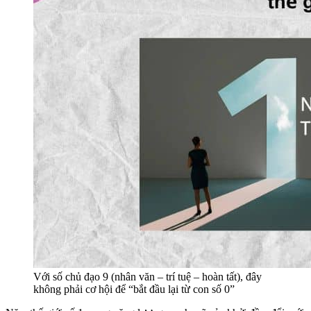
Với số chủ đạo 9 (nhân văn – trí tuệ – hoàn tất), đây
không phải cơ hội để “bắt đầu lại từ con số 0”