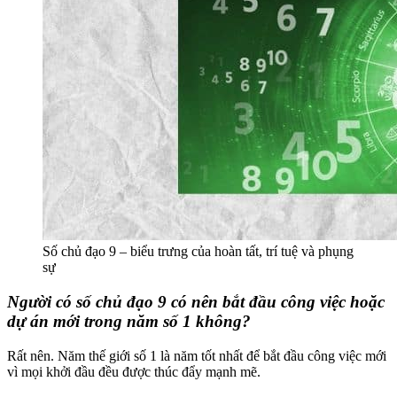
Số chủ đạo 9 – biểu trưng của hoàn tất, trí tuệ và phụng
sự
Người có số chủ đạo 9 có nên bắt đầu công việc hoặc
dự án mới trong năm số 1 không?
Rất nên. Năm thế giới số 1 là năm tốt nhất để bắt đầu công việc mới
vì mọi khởi đầu đều được thúc đẩy mạnh mẽ.