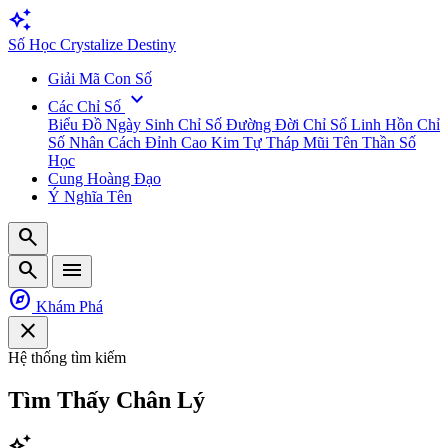
auto_awesome
Số
Học
Crystalize Destiny
Giải Mã Con Số
expand_more
Các Chỉ Số
Biểu Đồ Ngày Sinh
Chỉ Số Đường Đời
Chỉ Số Linh Hồn
Chỉ
Số Nhân Cách
Đỉnh Cao Kim Tự Tháp
Mũi Tên Thần Số
Học
Cung Hoàng Đạo
Ý Nghĩa Tên
search
search
menu
explore
Khám Phá
close
Hệ thống tìm kiếm
Tìm Thấy
Chân Lý
auto_awesome