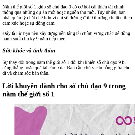
Năm thế giới số 1 giúp số chủ đạo 9 có cơ hội cải thiện tài chính
thông qua những dự án mới hoặc nguồn thu mới. Tuy nhiên, bạn
phải quản lý chặt chẽ hơn vì chỉ số đường đời 9 thường chi tiêu theo
cảm xúc hoặc sự đồng cảm.
Đây là lúc bạn nên xây dựng nền tảng tài chính vững chắc để đồng
hành suốt chu kỳ 9 năm tiếp theo.
Sức khỏe và tinh thần
Sự thay đổi trong năm thế giới số 1 đôi khi khiến số chủ đạo 9 bị
căng thẳng hoặc quá tải cảm xúc. Bạn cần chú ý cân bằng giữa cho
đi và chăm sóc bản thân.
Lời khuyên dành cho số chủ đạo 9 trong
năm thế giới số 1