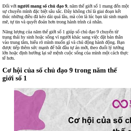
Đối với
người mang số chủ đạo 9
, năm thế giới số 1 mang đến một
sự chuyển mình đặc biệt sâu sắc. Đây không chỉ là giai đoạn kết
thúc những điều đã kéo dài quá lâu, mà còn là lúc bạn tái sinh mạnh
mẽ, tự tin và quyết đoán hơn trong hành trình cá nhân.
Năng lượng của năm thế giới số 1 giúp số chủ đạo 9 chuyển từ
trạng thái hy sinh hoặc sống vì người khác sang việc đặt bản thân
vào trung tâm, hiểu rõ mình muốn gì và chủ động hành động. Bạn
được tiếp thêm sức mạnh để bắt đầu tự án mới, theo đuổi lý tưởng
lớn hoặc định hướng lại sứ mệnh cuộc sống của mình một cách thực
tế hơn.
Cơ hội của số chủ đạo 9 trong năm thế
giới số 1