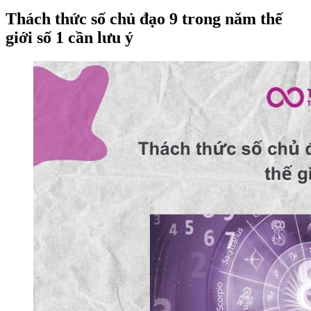
Thách thức số chủ đạo 9 trong năm thế
giới số 1 cần lưu ý