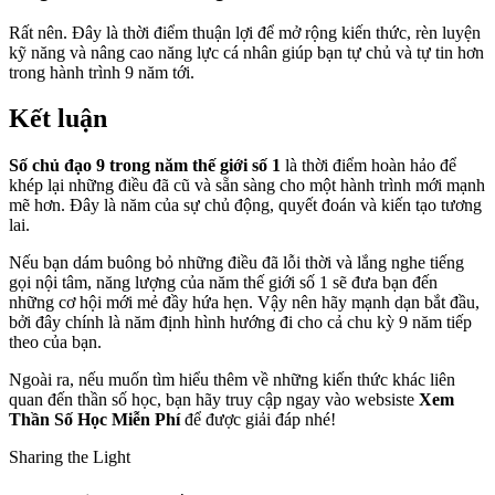
Rất nên. Đây là thời điểm thuận lợi để mở rộng kiến thức, rèn luyện
kỹ năng và nâng cao năng lực cá nhân giúp bạn tự chủ và tự tin hơn
trong hành trình 9 năm tới.
Kết luận
Số chủ đạo 9 trong năm thế giới số 1
là thời điểm hoàn hảo để
khép lại những điều đã cũ và sẵn sàng cho một hành trình mới mạnh
mẽ hơn. Đây là năm của sự chủ động, quyết đoán và kiến tạo tương
lai.
Nếu bạn dám buông bỏ những điều đã lỗi thời và lắng nghe tiếng
gọi nội tâm, năng lượng của năm thế giới số 1 sẽ đưa bạn đến
những cơ hội mới mẻ đầy hứa hẹn. Vậy nên hãy mạnh dạn bắt đầu,
bởi đây chính là năm định hình hướng đi cho cả chu kỳ 9 năm tiếp
theo của bạn.
Ngoài ra, nếu muốn tìm hiểu thêm về những kiến thức khác liên
quan đến thần số học, bạn hãy truy cập ngay vào websiste
Xem
Thần Số Học Miễn Phí
để được giải đáp nhé!
Sharing the Light