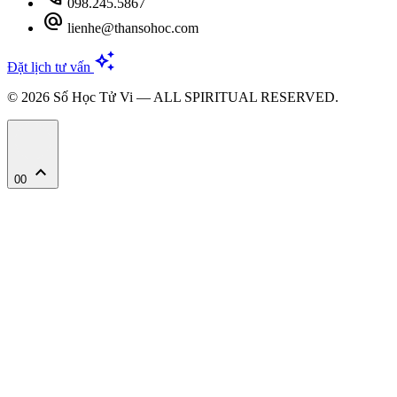
098.245.5867
alternate_email
lienhe@thansohoc.com
auto_awesome
Đặt lịch tư vấn
© 2026 Số Học Tử Vi — ALL SPIRITUAL RESERVED.
expand_less
00