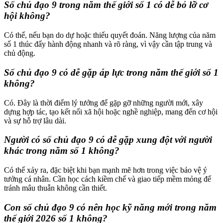
Số chủ đạo 9 trong năm thế giới số 1 có dễ bỏ lỡ cơ
hội không?
Có thể, nếu bạn do dự hoặc thiếu quyết đoán. Năng lượng của năm
số 1 thúc đẩy hành động nhanh và rõ ràng, vì vậy cần tập trung và
chủ động.
Số chủ đạo 9 có dễ gặp áp lực trong năm thế giới số 1
không?
Có. Đây là thời điểm lý tưởng để gặp gỡ những người mới, xây
dựng hợp tác, tạo kết nối xã hội hoặc nghề nghiệp, mang đến cơ hội
và sự hỗ trợ lâu dài.
Người có số chủ đạo 9 có dễ gặp xung đột với người
khác trong năm số 1 không?
Có thể xảy ra, đặc biệt khi bạn mạnh mẽ hơn trong việc bảo vệ ý
tưởng cá nhân. Cần học cách kiềm chế và giao tiếp mềm mỏng để
tránh mâu thuẫn không cần thiết.
Con số chủ đạo 9 có nên học kỹ năng mới trong năm
thế giới 2026 số 1 không?