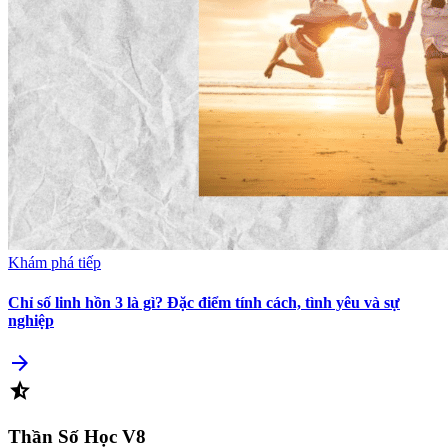
Khám phá tiếp
Chỉ số linh hồn 3 là gì? Đặc điểm tính cách, tình yêu và sự
nghiệp
arrow_forward
star_half
Thần Số Học
V8