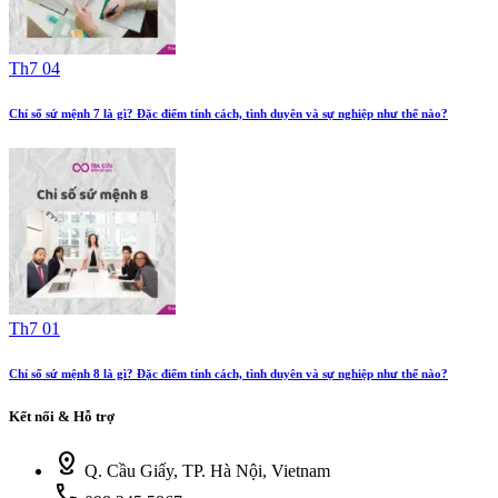
Th7 04
Chỉ số sứ mệnh 7 là gì? Đặc điểm tính cách, tình duyên và sự nghiệp như thế nào?
Th7 01
Chỉ số sứ mệnh 8 là gì? Đặc điểm tính cách, tình duyên và sự nghiệp như thế nào?
Kết nối & Hỗ trợ
distance
Q. Cầu Giấy, TP. Hà Nội, Vietnam
call